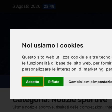
Salta
6 Agosto 2026
22:49
al
contenuto
Noi usiamo i cookies
Questo sito web utilizza cookie e altre tecno
le funzionalità di base del sito web
,
per forni
personalizzare le interazioni di marketing
,
per
Accetto
Rifiuto
Cambia le mie impostazi
NOTIZIE SPORTIVE
BLOG
Categoria:
Notizie sportive
Ultime notizie sportive, risultati delle competizioni, int