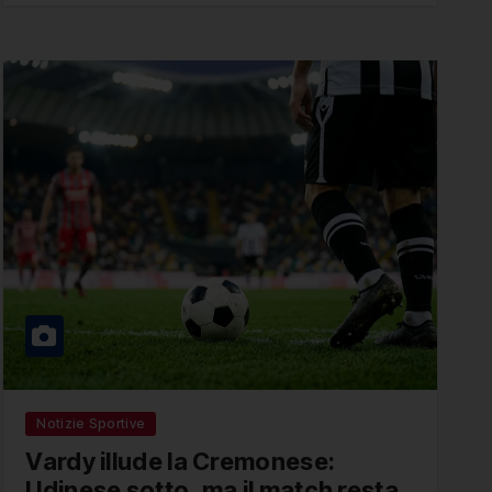
Notizie Sportive
Vardy illude la Cremonese:
Udinese sotto, ma il match resta