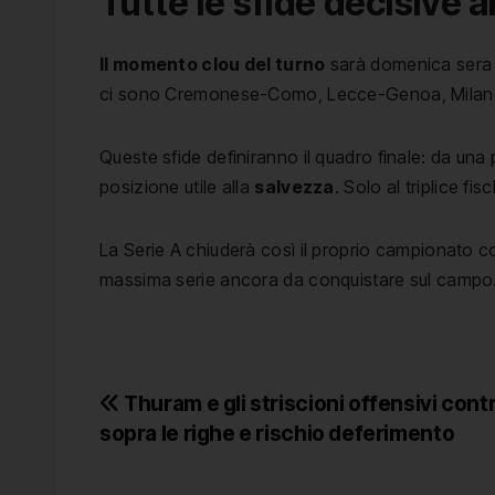
Tutte le sfide decisive 
Il momento clou del turno
sarà domenica sera a
ci sono Cremonese-Como, Lecce-Genoa, Milan-Ca
Queste sfide definiranno il quadro finale: da una 
posizione utile alla
salvezza
. Solo al triplice fi
La Serie A chiuderà così il proprio campionato con
massima serie ancora da conquistare sul campo
Navigazione
Thuram e gli striscioni offensivi contr
sopra le righe e rischio deferimento
articoli