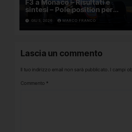
F3 a Monaco – Risultati e
sintesi – Pole position per
Nael, Bruno del Pino ottavo
GIU 5, 2026
MARCO FRANCO
Lascia un commento
Il tuo indirizzo email non sarà pubblicato.
I campi o
Commento
*