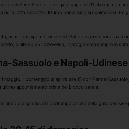
iornata di Serie A, con l’Inter già campione d’Italia ma con an
 nella lotta salvezza. Il turno conclusivo si spalmerà su tre g
anta, primo anticipo del weekend. Sabato spazio ancora a due 
cudetto, e alle 20.45 Lazio-Pisa, in programma sempre in sera
rma-Sassuolo e Napoli-Udinese
maggio. Il pomeriggio si aprirà alle 15 con Parma-Sassuolo, 
penultimo appuntamento prima del blocco serale.
lasciando poi spazio alla contemporaneità delle gare decisive