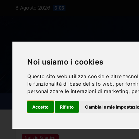
Salta
8 Agosto 2026
6:05
al
contenuto
Noi usiamo i cookies
Questo sito web utilizza cookie e altre tecno
le funzionalità di base del sito web
,
per forni
personalizzare le interazioni di marketing
,
per
NOTIZIE SPORTIVE
BLOG
Accetto
Rifiuto
Cambia le mie impostazi
Notizie Sportive