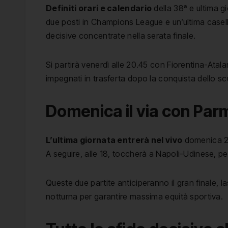
Definiti orari e calendario
della 38ª e ultima g
due posti in Champions League e un’ultima casella
decisive concentrate nella serata finale.
Si partirà venerdì alle 20.45 con Fiorentina-Atal
impegnati in trasferta dopo la conquista dello s
Domenica il via con Pa
L’ultima giornata entrerà nel vivo
domenica 24 
A seguire, alle 18, toccherà a Napoli-Udinese, 
Queste due partite anticiperanno il gran finale, 
notturna per garantire massima equità sportiva.