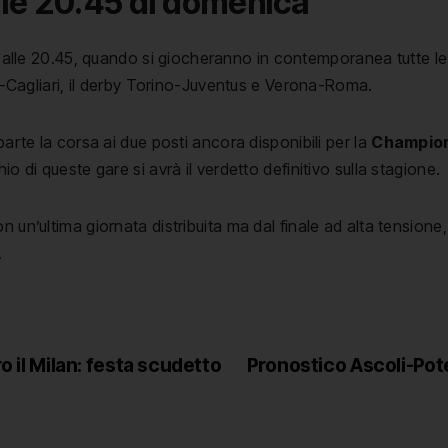
alle 20.45 di domenica
lle 20.45, quando si giocheranno in contemporanea tutte le p
gliari, il derby Torino-Juventus e Verona-Roma.
parte la corsa ai due posti ancora disponibili per la
Champio
schio di queste gare si avrà il verdetto definitivo sulla stagione.
 un’ultima giornata distribuita ma dal finale ad alta tensione
.
o il Milan: festa scudetto
Pronostico Ascoli-Pote