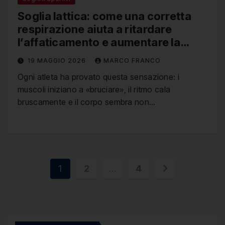
Soglia lattica: come una corretta
respirazione aiuta a ritardare
l’affaticamento e aumentare la
resistenza
19 MAGGIO 2026
MARCO FRANCO
Ogni atleta ha provato questa sensazione: i
muscoli iniziano a «bruciare», il ritmo cala
bruscamente e il corpo sembra non…
Paginazione
1
2
…
4
degli
articoli