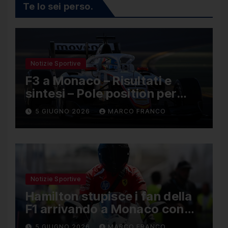
Te lo sei perso.
Notizie Sportive
F3 a Monaco – Risultati e
sintesi – Pole position per
Nael, Bruno del Pino ottavo
5 GIUGNO 2026
MARCO FRANCO
Notizie Sportive
Hamilton stupisce i fan della
F1 arrivando a Monaco con
una Ducati in edizione
5 GIUGNO 2026
MARCO FRANCO