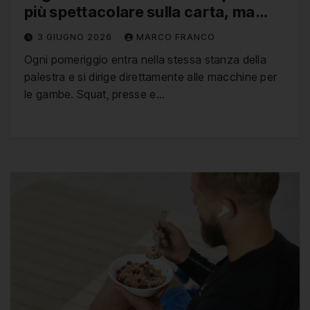
più spettacolare sulla carta, ma
quello che si può mantenere nella
3 GIUGNO 2026
MARCO FRANCO
vita reale per mesi e anni”
Ogni pomeriggio entra nella stessa stanza della
palestra e si dirige direttamente alle macchine per
le gambe. Squat, presse e…