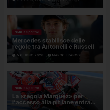
limitata
Notizie Sportive
Mercedes stabilisce delle
regole tra Antonelli e Russell
5 GIUGNO 2026
MARCO FRANCO
Notizie Sportive
La «regola Márquez» per
l’accesso alla pit lane entra
ufficialmente a far parte del