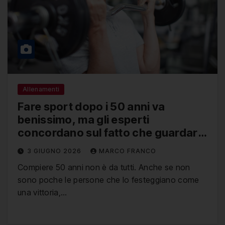
Allenamenti
Fare sport dopo i 50 anni va
benissimo, ma gli esperti
concordano sul fatto che guardare
i video di un esercizio prima di
3 GIUGNO 2026
MARCO FRANCO
eseguirlo non rende più forti, ma
Compiere 50 anni non è da tutti. Anche se non
aiuta a migliorare la connessione
sono poche le persone che lo festeggiano come
mente-muscolo
una vittoria,…