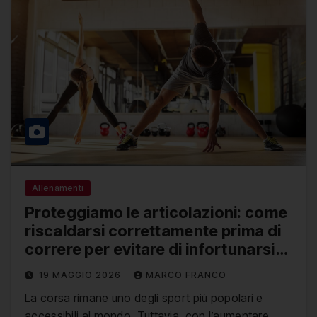
Allenamenti
Proteggiamo le articolazioni: come
riscaldarsi correttamente prima di
correre per evitare di infortunarsi
alle ginocchia
19 MAGGIO 2026
MARCO FRANCO
La corsa rimane uno degli sport più popolari e
accessibili al mondo. Tuttavia, con l’aumentare