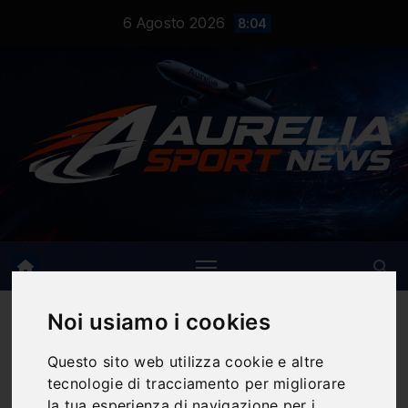
Salta
6 Agosto 2026
8:04
al
contenuto
Noi usiamo i cookies
Categoria:
Blog
Articoli su sport, CrossFit, allenamenti, alimentazione,
Questo sito web utilizza cookie e altre
tecnologie di tracciamento per migliorare
recupero e consigli utili per uno stile di vita attivo.
la tua esperienza di navigazione per i