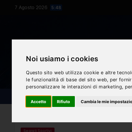
Salta
7 Agosto 2026
5:48
al
contenuto
Noi usiamo i cookies
Questo sito web utilizza cookie e altre tecno
le funzionalità di base del sito web
,
per forni
personalizzare le interazioni di marketing
,
per
NOTIZIE SPORTIVE
BLOG
Accetto
Rifiuto
Cambia le mie impostazi
Segreti Sportivi