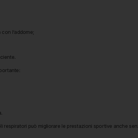
ma con l’addome;
iciente.
portante:
à.
i respiratori può migliorare le prestazioni sportive anche sen