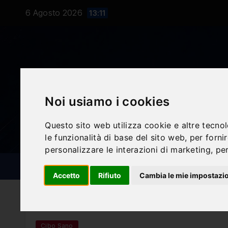
Salta
6 Agosto 2026
13:11
al
contenuto
Noi usiamo i cookies
Questo sito web utilizza cookie e altre tecno
le funzionalità di base del sito web
,
per forni
personalizzare le interazioni di marketing
,
per
NOTIZIE SPORTIVE
BLOG
Accetto
Rifiuto
Cambia le mie impostazi
Cibo Sano