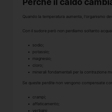
Perché il caldo cambi
Quando la temperatura aumenta, l’organismo dev
Con il sudore però non perdiamo soltanto acqua
sodio;
potassio;
magnesio;
cloro;
minerali fondamentali per la contrazione 
Se queste perdite non vengono compensate corret
crampi;
affaticamento;
vertigini;