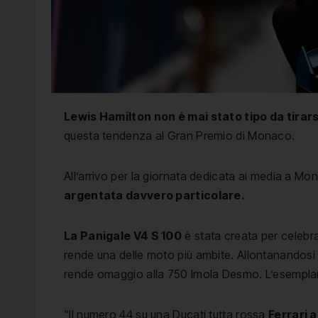
Lewis Hamilton non è mai stato tipo da tirars
questa tendenza al Gran Premio di Monaco.
All’arrivo per la giornata dedicata ai media a Mo
argentata davvero particolare.
La Panigale V4 S 100
è stata creata per celebrar
rende una delle moto più ambite. Allontanandosi d
rende omaggio alla 750 Imola Desmo. L’esemplare 
“Il numero 44 su una Ducati tutta rossa
Ferrari 