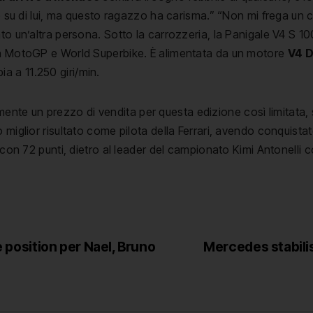
ete su di lui, ma questo ragazzo ha carisma.” “Non mi frega 
to un’altra persona. Sotto la carrozzeria, la Panigale V4 S 100
 in MotoGP e World Superbike. È alimentata da un motore
V4 D
ia a 11.250 giri/min.
e un prezzo di vendita per questa edizione così limitata, si
o miglior risultato come pilota della Ferrari, avendo conquist
i con 72 punti, dietro al leader del campionato Kimi Antonelli
e position per Nael, Bruno
Mercedes stabilis