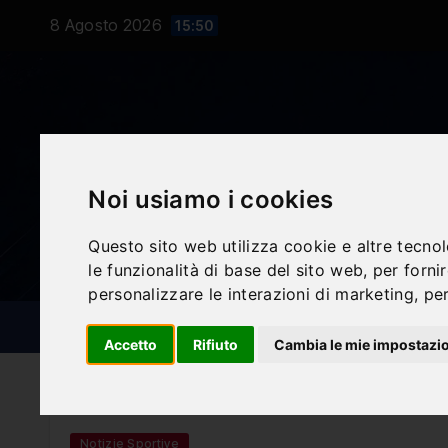
Salta
8 Agosto 2026
15:50
al
contenuto
Noi usiamo i cookies
Questo sito web utilizza cookie e altre tecno
le funzionalità di base del sito web
,
per forni
personalizzare le interazioni di marketing
,
per
NOTIZIE SPORTIVE
BLOG
Accetto
Rifiuto
Cambia le mie impostazi
Notizie Sportive