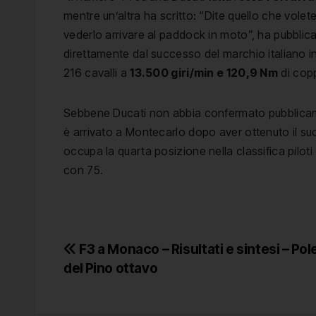
mentre un’altra ha scritto: “Dite quello che vol
vederlo arrivare al paddock in moto”, ha pubblica
direttamente dal successo del marchio italiano
216 cavalli a
13.500 giri/min e 120,9 Nm
di copp
Sebbene Ducati non abbia confermato pubblicament
è arrivato a Montecarlo dopo aver ottenuto il su
occupa la quarta posizione nella classifica pilot
con 75.
Navigazione
F3 a Monaco – Risultati e sintesi – Pol
del Pino ottavo
articoli