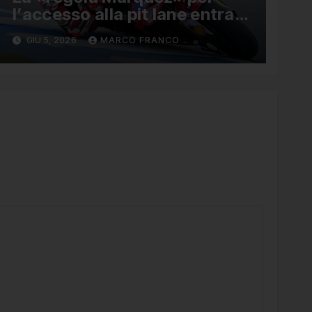
l’accesso alla pit lane entra
ufficialmente a far parte del
GIU 5, 2026
MARCO FRANCO
regolamento della MotoGP