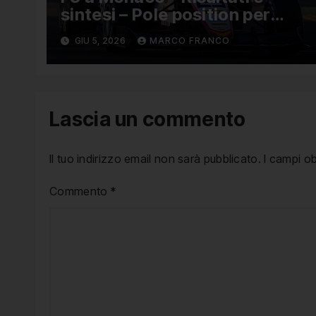
sintesi – Pole position per
Nael, Bruno del Pino ottavo
GIU 5, 2026
MARCO FRANCO
Lascia un commento
Il tuo indirizzo email non sarà pubblicato.
I campi o
Commento
*