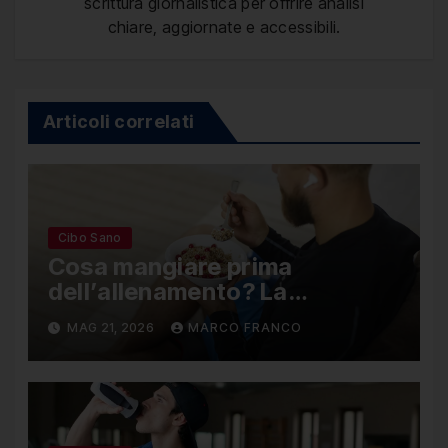
scrittura giornalistica per offrire analisi
chiare, aggiornate e accessibili.
Articoli correlati
Cibo Sano
Cosa mangiare prima
dell’allenamento? La
combinazione perfetta per
MAG 21, 2026
MARCO FRANCO
raddoppiare le energie