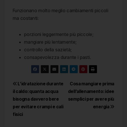
Funzionano molto meglio cambiamenti piccoli
ma costanti:
porzioni leggermente più piccole;
mangiare più lentamente;
controllo della sazietà;
consapevolezza durante i pasti.
Navigazione
L’idratazione durante
Cosa mangiare prima
il caldo: quanta acqua
dell’allenamento: idee
articoli
bisogna davvero bere
semplici per avere più
per evitare crampi e cali
energia
fisici