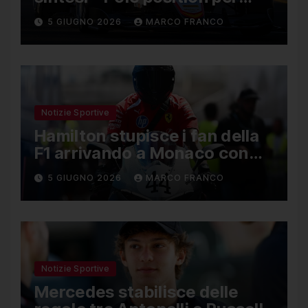
Nael, Bruno del Pino ottavo
5 GIUGNO 2026
MARCO FRANCO
Notizie Sportive
Hamilton stupisce i fan della
F1 arrivando a Monaco con
una Ducati in edizione
5 GIUGNO 2026
MARCO FRANCO
limitata
Notizie Sportive
Mercedes stabilisce delle