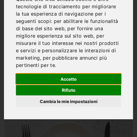
La regola del piatto
tecnologie di tracciamento per migliorare
vuoto: come imparare a
la tua esperienza di navigazione per i
seguenti scopi:
per abilitare le funzionalità
saziarsi con porzioni più
di base del sito web
,
per fornire una
migliore esperienza sul sito web
,
per
piccole senza contare le
misurare il tuo interesse nei nostri prodotti
calorie
e servizi e personalizzare le interazioni di
marketing
,
per pubblicare annunci più
pertinenti per te
.
Accetto
Di
Marco Franco
Rifiuto
MAG 19, 2026
Cambia le mie impostazioni