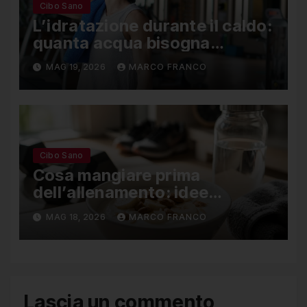
Cibo Sano
L’idratazione durante il caldo:
quanta acqua bisogna
davvero bere per evitare
MAG 19, 2026
MARCO FRANCO
crampi e cali fisici
Cibo Sano
Cosa mangiare prima
dell’allenamento: idee
semplici per avere più energia
MAG 18, 2026
MARCO FRANCO
Lascia un commento