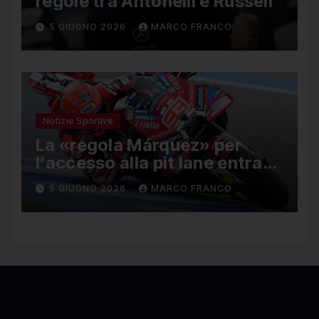
regole tra Antonelli e Russell
5 GIUGNO 2026
MARCO FRANCO
Notizie Sportive
La «regola Márquez» per
l’accesso alla pit lane entra
ufficialmente a far parte del
5 GIUGNO 2026
MARCO FRANCO
regolamento della MotoGP