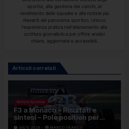
sportivi, alla gestione dei carichi, al
rendimento delle squadre e alle notizie più
rilevanti del panorama sportivo. Unisco
l’esperienza pratica nell’allenamento alla
scrittura giornalistica per offrire analisi
chiare, aggiornate e accessibili.
Articoli correlati
Notizie Sportive
F3 a Monaco – Risultati e
sintesi – Pole position per
Nael, Bruno del Pino ottavo
GIU 5, 2026
MARCO FRANCO