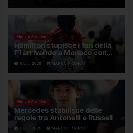
Notizie Sportive
Hamilton stupisce i fan della
F1 arrivando a Monaco con
una Ducati in edizione limitata
GIU 5, 2026
MARCO FRANCO
Notizie Sportive
Mercedes stabilisce delle
regole tra Antonelli e Russell
GIU 5, 2026
MARCO FRANCO