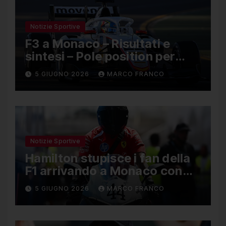
Notizie Sportive
F3 a Monaco – Risultati e
sintesi – Pole position per
Nael, Bruno del Pino ottavo
5 GIUGNO 2026
MARCO FRANCO
Notizie Sportive
Hamilton stupisce i fan della
F1 arrivando a Monaco con
una Ducati in edizione
5 GIUGNO 2026
MARCO FRANCO
limitata