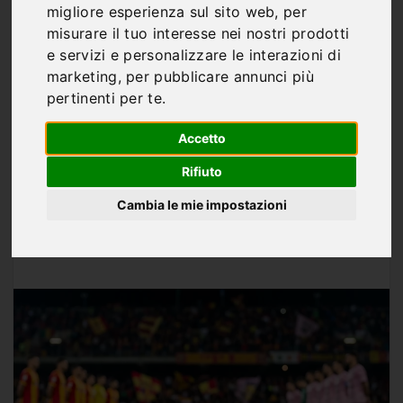
Catanzaro-Palermo,
migliore esperienza sul sito web
,
per
semifinale playoff:
misurare il tuo interesse nei nostri prodotti
e servizi e personalizzare le interazioni di
quote, gol e bomber in
marketing
,
per pubblicare annunci più
pertinenti per te
.
vetrina
Accetto
Rifiuto
Cambia le mie impostazioni
Di
Marco Franco
MAG 17, 2026