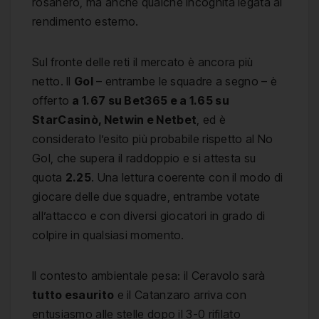
rosanero, ma anche qualche incognita legata al
rendimento esterno.
Sul fronte delle reti il mercato è ancora più
netto. Il
Gol
– entrambe le squadre a segno – è
offerto
a 1.67 su Bet365 e a 1.65 su
StarCasinò, Netwin e Netbet
, ed è
considerato l’esito più probabile rispetto al No
Gol, che supera il raddoppio e si attesta su
quota
2.25
. Una lettura coerente con il modo di
giocare delle due squadre, entrambe votate
all’attacco e con diversi giocatori in grado di
colpire in qualsiasi momento.
Il contesto ambientale pesa: il Ceravolo sarà
tutto esaurito
e il Catanzaro arriva con
entusiasmo alle stelle dopo il 3-0 rifilato