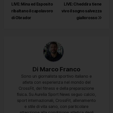
LIVE: Mina ed Esposito
LIVE: Cheddira tiene
articoli
ribaltano il capolavoro
vivo il sogno salvezza
di Obrador
giallorosso
Di
Marco Franco
Sono un giornalista sportivo italiano e
atleta con esperienza nel mondo del
CrossFit, del fitness e della preparazione
fisica. Su Aurelia Sport News seguo calcio,
sport internazionali, CrossFit, allenamento
e stile di vita sano, con particolare
attenzione alla condizione atletica degli