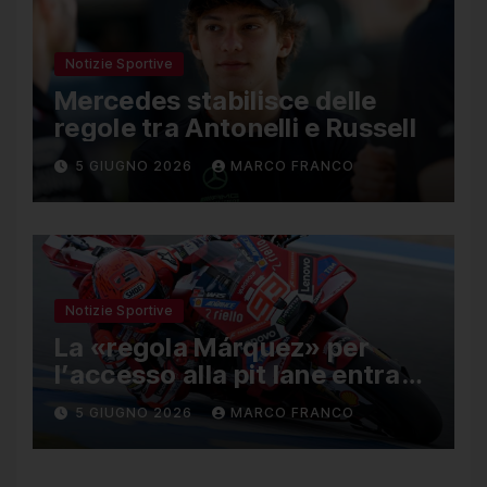
Notizie Sportive
Mercedes stabilisce delle
regole tra Antonelli e Russell
5 GIUGNO 2026
MARCO FRANCO
Notizie Sportive
La «regola Márquez» per
l’accesso alla pit lane entra
ufficialmente a far parte del
5 GIUGNO 2026
MARCO FRANCO
regolamento della MotoGP