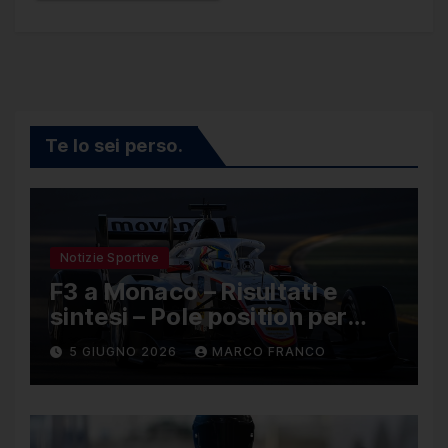
Te lo sei perso.
Notizie Sportive
F3 a Monaco – Risultati e
sintesi – Pole position per
Nael, Bruno del Pino ottavo
5 GIUGNO 2026
MARCO FRANCO