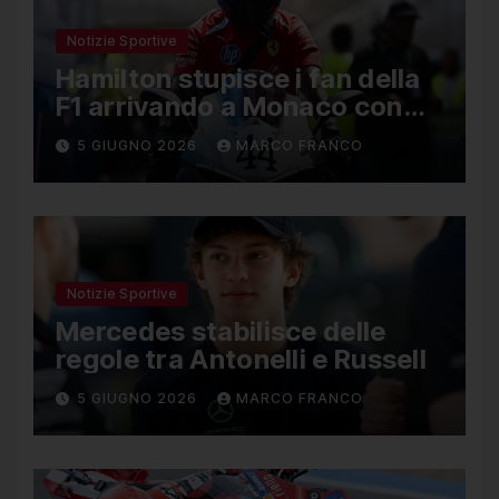
Notizie Sportive
Hamilton stupisce i fan della
F1 arrivando a Monaco con
una Ducati in edizione
5 GIUGNO 2026
MARCO FRANCO
limitata
Notizie Sportive
Mercedes stabilisce delle
regole tra Antonelli e Russell
5 GIUGNO 2026
MARCO FRANCO