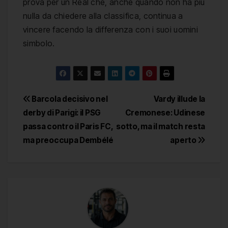
prova per un Real che, anche quando non ha più
nulla da chiedere alla classifica, continua a
vincere facendo la differenza con i suoi uomini
simbolo.
Navigazione
Barcola decisivo nel
Vardy illude la
derby di Parigi: il PSG
Cremonese: Udinese
articoli
passa contro il Paris FC,
sotto, ma il match resta
ma preoccupa Dembélé
aperto