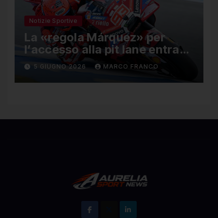
Notizie Sportive
La «regola Márquez» per
l’accesso alla pit lane entra
ufficialmente a far parte del
5 GIUGNO 2026
MARCO FRANCO
regolamento della MotoGP