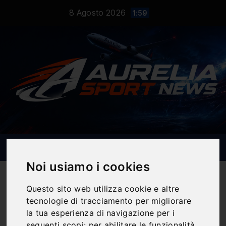
Salta
8 Agosto 2026
1:59
al
contenuto
Noi usiamo i cookies
Questo sito web utilizza cookie e altre
tecnologie di tracciamento per migliorare
Notizie Sportive
la tua esperienza di navigazione per i
seguenti scopi:
per abilitare le funzionalità