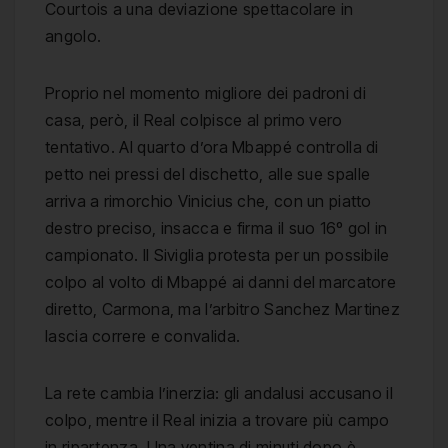
Courtois a una deviazione spettacolare in
angolo.
Proprio nel momento migliore dei padroni di
casa, però, il Real colpisce al primo vero
tentativo. Al quarto d’ora Mbappé controlla di
petto nei pressi del dischetto, alle sue spalle
arriva a rimorchio Vinicius che, con un piatto
destro preciso, insacca e firma il suo 16º gol in
campionato. Il Siviglia protesta per un possibile
colpo al volto di Mbappé ai danni del marcatore
diretto, Carmona, ma l’arbitro Sanchez Martinez
lascia correre e convalida.
La rete cambia l’inerzia: gli andalusi accusano il
colpo, mentre il Real inizia a trovare più campo
in ripartenza. Una ventina di minuti dopo è