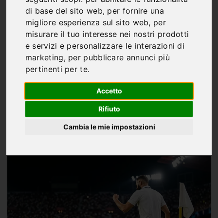
Real Madrid, basta un
di base del sito web
,
per fornire una
lampo di Vinicius: a
migliore esperienza sul sito web
,
per
misurare il tuo interesse nei nostri prodotti
Siviglia seconda vittoria
e servizi e personalizzare le interazioni di
in tre giorni
marketing
,
per pubblicare annunci più
pertinenti per te
.
Accetto
Rifiuto
Di
Marco Franco
Cambia le mie impostazioni
MAG 17, 2026