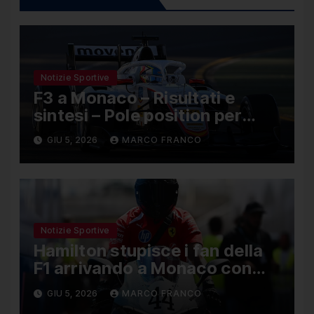
Notizie Sportive
F3 a Monaco – Risultati e
sintesi – Pole position per
Nael, Bruno del Pino ottavo
GIU 5, 2026
MARCO FRANCO
Notizie Sportive
Hamilton stupisce i fan della
F1 arrivando a Monaco con
una Ducati in edizione limitata
GIU 5, 2026
MARCO FRANCO