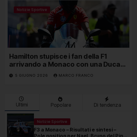
Notizie Sportive
Hamilton stupisce i fan della F1
arrivando a Monaco con una Ducati
in edizione limitata
5 GIUGNO 2026
MARCO FRANCO
Ultimi
Popolare
Di tendenza
Notizie Sportive
F3 a Monaco – Risultati e sintesi –
Pole position per Nael, Bruno del Pino