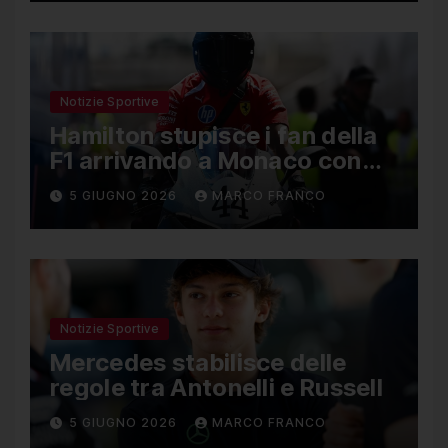
Notizie Sportive
Hamilton stupisce i fan della
F1 arrivando a Monaco con
una Ducati in edizione
5 GIUGNO 2026
MARCO FRANCO
limitata
Notizie Sportive
Mercedes stabilisce delle
regole tra Antonelli e Russell
5 GIUGNO 2026
MARCO FRANCO