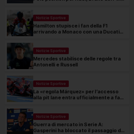
ottavo
Notizie Sportive
Hamilton stupisce i fan della F1
arrivando a Monaco con una Ducati
in edizione limitata
Notizie Sportive
Mercedes stabilisce delle regole tra
Antonelli e Russell
Notizie Sportive
La «regola Márquez» per l’accesso
alla pit lane entra ufficialmente a far
parte del regolamento della MotoGP
Notizie Sportive
Guerra di mercato in Serie A:
Gasperini ha bloccato il passaggio di