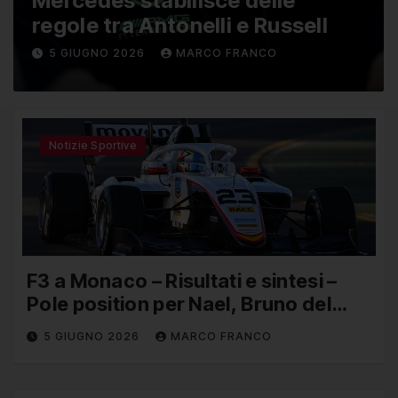
Mercedes stabilisce delle
regole tra Antonelli e Russell
5 GIUGNO 2026
MARCO FRANCO
Notizie Sportive
F3 a Monaco – Risultati e sintesi –
Pole position per Nael, Bruno del
Pino ottavo
5 GIUGNO 2026
MARCO FRANCO