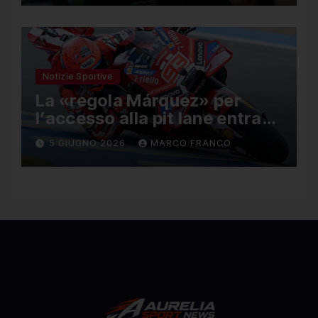
Notizie Sportive
La «regola Márquez» per
l’accesso alla pit lane entra
ufficialmente a far parte del
5 GIUGNO 2026
MARCO FRANCO
regolamento della MotoGP