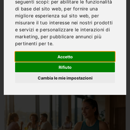
Alcol e dimagrimento:
seguenti scopi:
per abilitare le funzionalità
di base del sito web
,
per fornire una
come l’aperitivo può
migliore esperienza sul sito web
,
per
frenare la perdita di
misurare il tuo interesse nei nostri prodotti
e servizi e personalizzare le interazioni di
grasso
marketing
,
per pubblicare annunci più
pertinenti per te
.
Accetto
Rifiuto
Di
Marco Franco
Cambia le mie impostazioni
MAG 17, 2026