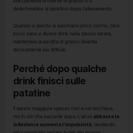
utilizzerebbe le riserve di grasso o si
dedicherebbe al ripristino dopo l’allenamento.
Quando a questo si sommano poco sonno, cibo
poco sano e diversi drink nella stessa serata,
mantenere la perdita di grasso diventa
decisamente più difficile.
Perché dopo qualche
drink finisci sulle
patatine
Il danno maggiore spesso non è nel bicchiere,
ma in ciò che succede dopo. L’alcol
abbassa le
inibizioni e aumenta l’impulsività
, rendendo
più complicato restare fedeli alle proprie