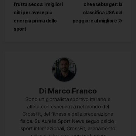
frutta secca: i migliori
cheeseburger: la
articoli
cibi per avere più
classifica USA dal
energia prima dello
peggiore al migliore
sport
Di
Marco Franco
Sono un giornalista sportivo italiano e
atleta con esperienza nel mondo del
CrossFit, del fitness e della preparazione
fisica. Su Aurelia Sport News seguo calcio,
sport internazionali, CrossFit, allenamento
e stile di vita sano, con particolare