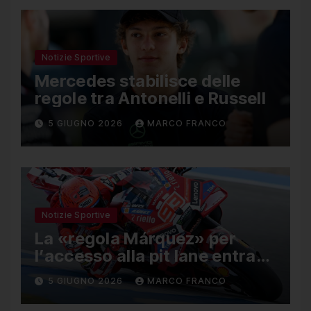
Notizie Sportive
Mercedes stabilisce delle
regole tra Antonelli e Russell
5 GIUGNO 2026
MARCO FRANCO
Notizie Sportive
La «regola Márquez» per
l’accesso alla pit lane entra
ufficialmente a far parte del
5 GIUGNO 2026
MARCO FRANCO
regolamento della MotoGP