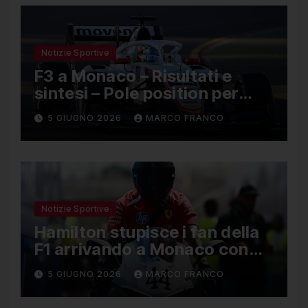
Notizie Sportive
F3 a Monaco – Risultati e
sintesi – Pole position per
Nael, Bruno del Pino ottavo
5 GIUGNO 2026
MARCO FRANCO
Notizie Sportive
Hamilton stupisce i fan della
F1 arrivando a Monaco con
una Ducati in edizione
5 GIUGNO 2026
MARCO FRANCO
limitata