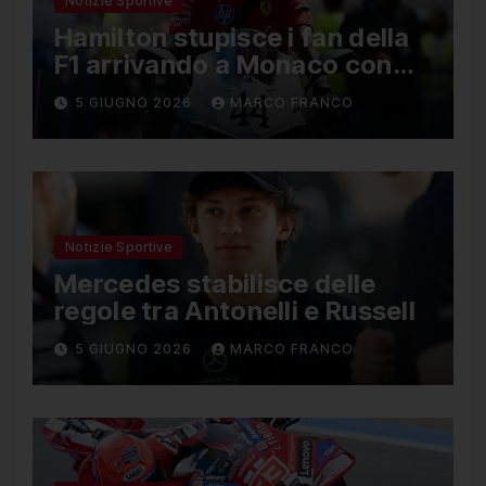
Notizie Sportive
Hamilton stupisce i fan della
F1 arrivando a Monaco con
una Ducati in edizione
5 GIUGNO 2026
MARCO FRANCO
limitata
Notizie Sportive
Mercedes stabilisce delle
regole tra Antonelli e Russell
5 GIUGNO 2026
MARCO FRANCO