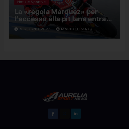
Notizie Sportive
La «regola Márquez» per
l’accesso alla pit lane entra
ufficialmente a far parte del
5 GIUGNO 2026
MARCO FRANCO
regolamento della MotoGP