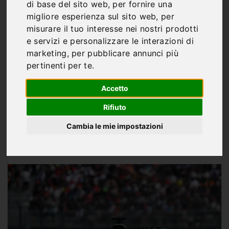
F1 GP Canada 2026:
di base del sito web
,
per fornire una
migliore esperienza sul sito web
,
per
orari, programma
misurare il tuo interesse nei nostri prodotti
completo e dove vedere
e servizi e personalizzare le interazioni di
marketing
,
per pubblicare annunci più
il weekend di Montréal
pertinenti per te
.
Accetto
Rifiuto
Cambia le mie impostazioni
Di
Marco Franco
MAG 22, 2026