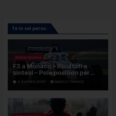
Te lo sei perso.
Notizie Sportive
F3 a Monaco – Risultati e
sintesi – Pole position per
Nael, Bruno del Pino ottavo
5 GIUGNO 2026
MARCO FRANCO