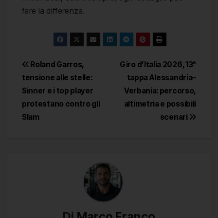
fare la differenza.
Navigazione
Roland Garros,
Giro d’Italia 2026, 13ª
tensione alle stelle:
tappa Alessandria–
articoli
Sinner e i top player
Verbania: percorso,
protestano contro gli
altimetria e possibili
Slam
scenari
Di
Marco Franco