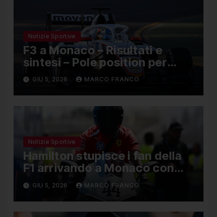
Notizie Sportive
F3 a Monaco – Risultati e
sintesi – Pole position per
Nael, Bruno del Pino ottavo
GIU 5, 2026
MARCO FRANCO
Notizie Sportive
Hamilton stupisce i fan della
F1 arrivando a Monaco con
una Ducati in edizione limitata
GIU 5, 2026
MARCO FRANCO