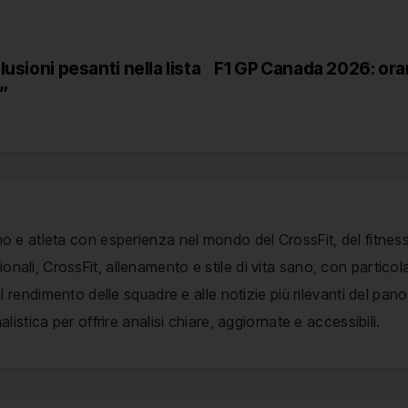
usioni pesanti nella lista
F1 GP Canada 2026: ora
o”
no e atleta con esperienza nel mondo del CrossFit, del fitness
nali, CrossFit, allenamento e stile di vita sano, con particol
, al rendimento delle squadre e alle notizie più rilevanti del p
alistica per offrire analisi chiare, aggiornate e accessibili.