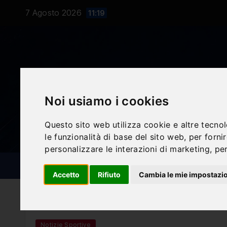
Salta
7 Agosto 2026
11:19
al
contenuto
Noi usiamo i cookies
Questo sito web utilizza cookie e altre tecno
le funzionalità di base del sito web
,
per forni
personalizzare le interazioni di marketing
,
per
NOTIZIE SPORTIVE
BLOG
Accetto
Rifiuto
Cambia le mie impostazi
Notizie Sportive