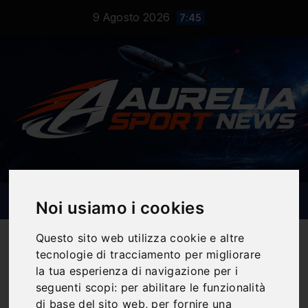
Salta
9 Agosto 2026
7:45
al
contenuto
Noi usiamo i cookies
Questo sito web utilizza cookie e altre
tecnologie di tracciamento per migliorare
la tua esperienza di navigazione per i
Notizie Sportive
seguenti scopi:
per abilitare le funzionalità
di base del sito web
,
per fornire una