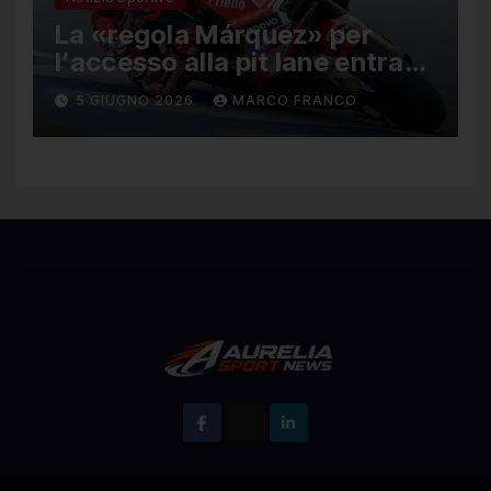
La «regola Márquez» per
l’accesso alla pit lane entra
ufficialmente a far parte del
5 GIUGNO 2026
MARCO FRANCO
regolamento della MotoGP