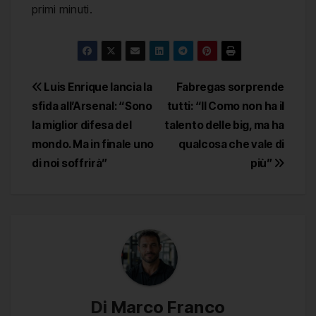
primi minuti.
Navigazione
Luis Enrique lancia la
Fabregas sorprende
sfida all’Arsenal: “Sono
tutti: “Il Como non ha il
articoli
la miglior difesa del
talento delle big, ma ha
mondo. Ma in finale uno
qualcosa che vale di
di noi soffrirà”
più”
Di
Marco Franco