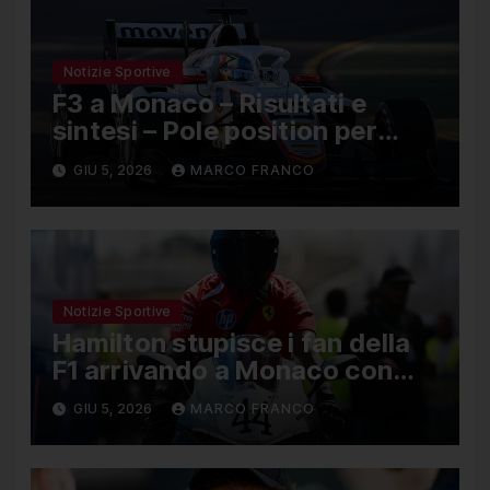
Notizie Sportive
F3 a Monaco – Risultati e
sintesi – Pole position per
Nael, Bruno del Pino ottavo
GIU 5, 2026
MARCO FRANCO
Notizie Sportive
Hamilton stupisce i fan della
F1 arrivando a Monaco con
una Ducati in edizione limitata
GIU 5, 2026
MARCO FRANCO