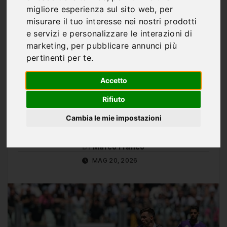
Torino-Juventus, le
migliore esperienza sul sito web
,
per
probabili formazioni:
misurare il tuo interesse nei nostri prodotti
e servizi e personalizzare le interazioni di
derby pesantissimo tra
marketing
,
per pubblicare annunci più
pertinenti per te
.
assenze, cambi tattici e
rientri importanti
Accetto
Rifiuto
Cambia le mie impostazioni
Di
Marco Franco
MAG 20, 2026