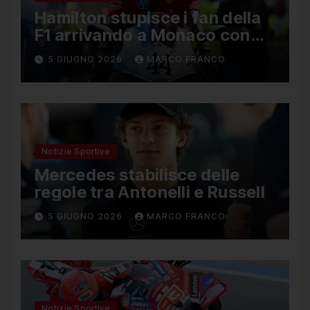
Hamilton stupisce i fan della
F1 arrivando a Monaco con
una Ducati in edizione
5 GIUGNO 2026
MARCO FRANCO
limitata
Notizie Sportive
Mercedes stabilisce delle
regole tra Antonelli e Russell
5 GIUGNO 2026
MARCO FRANCO
Notizie Sportive