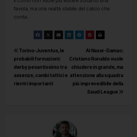
il Como non vuole più essere soltanto una
favola, ma una realtà stabile del calcio che
conta.
Navigazione
Torino-Juventus, le
Al Nassr-Damac:
probabili formazioni:
Cristiano Ronaldo vuole
articoli
derby pesantissimo tra
chiudere in grande, ma
assenze, cambi tattici e
attenzione alla squadra
rientri importanti
più imprevedibile della
Saudi League