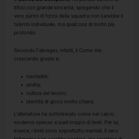
tifosi con grande sincerità, spiegando che il
vero punto di forza della squadra non sarebbe il
talento individuale, ma qualcosa di molto più
profondo.
Secondo Fabregas, infatti, il Como sta
crescendo grazie a:
mentalità;
umiltà;
cultura del lavoro;
identità di gioco molto chiara.
L’allenatore ha sottolineato come nel calcio
moderno spesso si parli troppo di limiti. Per lui,
invece, i limiti sono soprattutto mentali. Il vero
fallimento non sarebbe perdere, ma smettere di