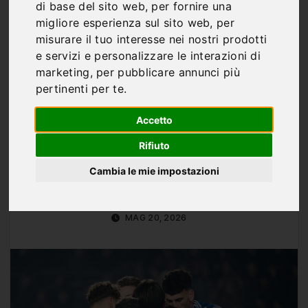
Fabregas sorprende
di base del sito web
,
per fornire una
migliore esperienza sul sito web
,
per
tutti: “Il Como non ha il
misurare il tuo interesse nei nostri prodotti
talento delle big, ma ha
e servizi e personalizzare le interazioni di
marketing
,
per pubblicare annunci più
qualcosa che vale di
pertinenti per te
.
più”
Accetto
Rifiuto
Cambia le mie impostazioni
Di
Marco Franco
MAG 20, 2026