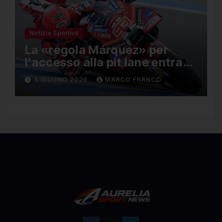
Notizie Sportive
La «regola Márquez» per
l’accesso alla pit lane entra
ufficialmente a far parte del
5 GIUGNO 2026
MARCO FRANCO
regolamento della MotoGP