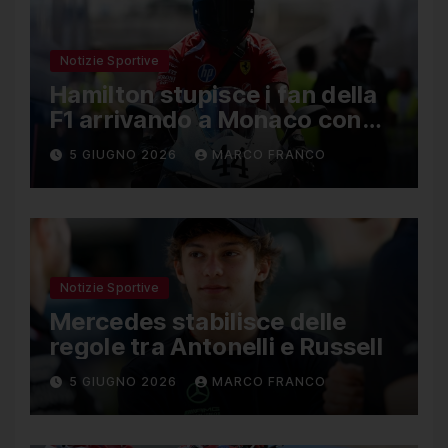
Notizie Sportive
Hamilton stupisce i fan della
F1 arrivando a Monaco con
una Ducati in edizione
5 GIUGNO 2026
MARCO FRANCO
limitata
Notizie Sportive
Mercedes stabilisce delle
regole tra Antonelli e Russell
5 GIUGNO 2026
MARCO FRANCO