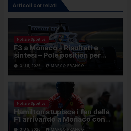
Articoli correlati
Notizie Sportive
F3 a Monaco – Risultati e
sintesi – Pole position per
Nael, Bruno del Pino ottavo
GIU 5, 2026
MARCO FRANCO
Notizie Sportive
Hamilton stupisce i fan della
F1 arrivando a Monaco con
una Ducati in edizione limitata
GIU 5, 2026
MARCO FRANCO