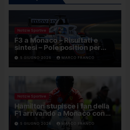
Notizie Sportive
F3 a Monaco – Risultati e
sintesi – Pole position per
Nael, Bruno del Pino ottavo
5 GIUGNO 2026
MARCO FRANCO
Notizie Sportive
Hamilton stupisce i fan della
F1 arrivando a Monaco con
una Ducati in edizione
5 GIUGNO 2026
MARCO FRANCO
limitata