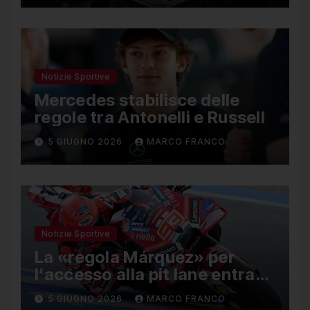
Notizie Sportive
Mercedes stabilisce delle
regole tra Antonelli e Russell
5 GIUGNO 2026
MARCO FRANCO
Notizie Sportive
La «regola Márquez» per
l’accesso alla pit lane entra
ufficialmente a far parte del
5 GIUGNO 2026
MARCO FRANCO
regolamento della MotoGP