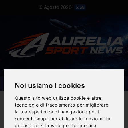
Salta
10 Agosto 2026
5:58
al
contenuto
Noi usiamo i cookies
Questo sito web utilizza cookie e altre
tecnologie di tracciamento per migliorare
la tua esperienza di navigazione per i
Notizie Sportive
seguenti scopi:
per abilitare le funzionalità
di base del sito web
,
per fornire una