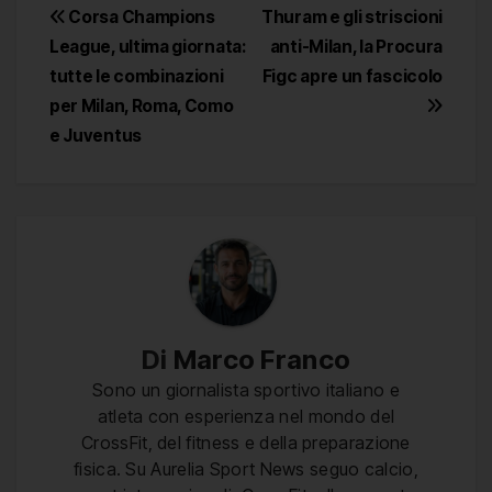
Navigazione
Corsa Champions
Thuram e gli striscioni
League, ultima giornata:
anti-Milan, la Procura
articoli
tutte le combinazioni
Figc apre un fascicolo
per Milan, Roma, Como
e Juventus
Di
Marco Franco
Sono un giornalista sportivo italiano e
atleta con esperienza nel mondo del
CrossFit, del fitness e della preparazione
fisica. Su Aurelia Sport News seguo calcio,