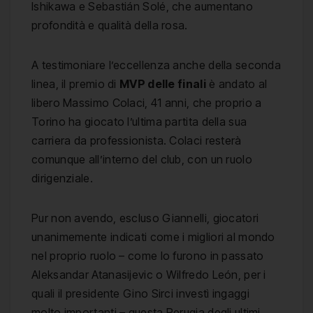
Ishikawa e Sebastián Solé, che aumentano
profondità e qualità della rosa.
A testimoniare l’eccellenza anche della seconda
linea, il premio di
MVP delle finali
è andato al
libero Massimo Colaci, 41 anni, che proprio a
Torino ha giocato l’ultima partita della sua
carriera da professionista. Colaci resterà
comunque all’interno del club, con un ruolo
dirigenziale.
Pur non avendo, escluso Giannelli, giocatori
unanimemente indicati come i migliori al mondo
nel proprio ruolo – come lo furono in passato
Aleksandar Atanasijevic o Wilfredo León, per i
quali il presidente Gino Sirci investì ingaggi
molto importanti – questa Perugia degli ultimi