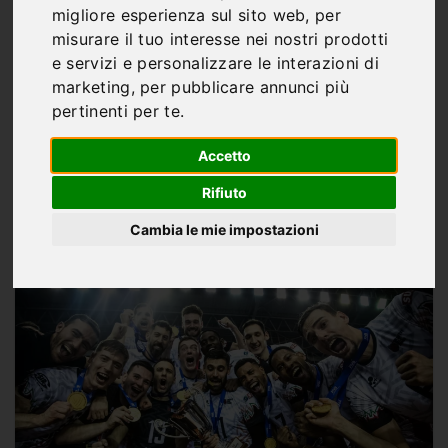
Perugia, regina d’Italia,
migliore esperienza sul sito web
,
per
d’Europa e del mondo
misurare il tuo interesse nei nostri prodotti
e servizi e personalizzare le interazioni di
della pallavolo maschile
marketing
,
per pubblicare annunci più
pertinenti per te
.
Accetto
Rifiuto
Di
Marco Franco
Cambia le mie impostazioni
MAG 18, 2026