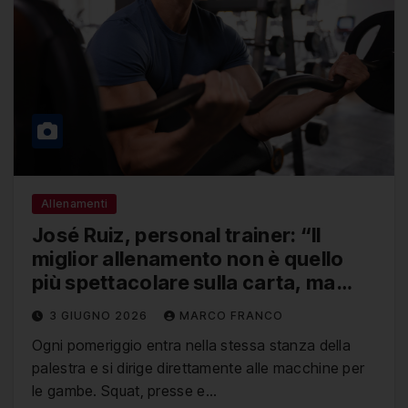
Allenamenti
José Ruiz, personal trainer: “Il
miglior allenamento non è quello
più spettacolare sulla carta, ma
quello che si può mantenere nella
3 GIUGNO 2026
MARCO FRANCO
vita reale per mesi e anni”
Ogni pomeriggio entra nella stessa stanza della
palestra e si dirige direttamente alle macchine per
le gambe. Squat, presse e…