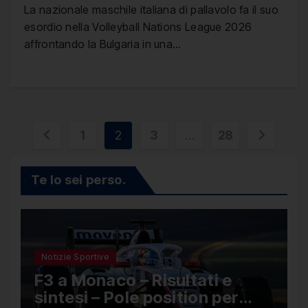
La nazionale maschile italiana di pallavolo fa il suo
esordio nella Volleyball Nations League 2026
affrontando la Bulgaria in una…
Paginazione
1
2
3
…
28
degli
Te lo sei perso.
articoli
Notizie Sportive
F3 a Monaco – Risultati e
sintesi – Pole position per