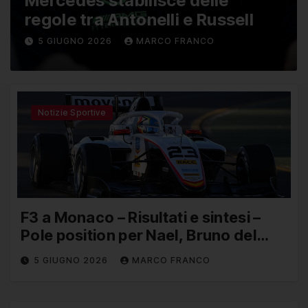
Mercedes stabilisce delle
regole tra Antonelli e Russell
5 GIUGNO 2026
MARCO FRANCO
Notizie Sportive
F3 a Monaco – Risultati e sintesi –
Pole position per Nael, Bruno del
Pino ottavo
5 GIUGNO 2026
MARCO FRANCO