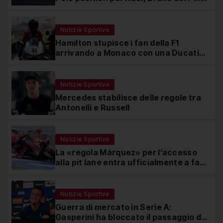
ottavo
Notizie Sportive
Hamilton stupisce i fan della F1
arrivando a Monaco con una Ducati
in edizione limitata
Notizie Sportive
Mercedes stabilisce delle regole tra
Antonelli e Russell
Notizie Sportive
La «regola Márquez» per l’accesso
alla pit lane entra ufficialmente a far
parte del regolamento della MotoGP
Notizie Sportive
Guerra di mercato in Serie A:
Gasperini ha bloccato il passaggio di