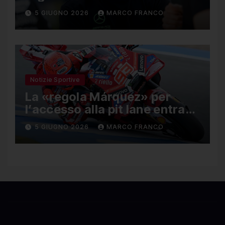
5 GIUGNO 2026
MARCO FRANCO
Notizie Sportive
La «regola Márquez» per
l’accesso alla pit lane entra
ufficialmente a far parte del
5 GIUGNO 2026
MARCO FRANCO
regolamento della MotoGP