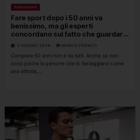
Allenamenti
Fare sport dopo i 50 anni va
benissimo, ma gli esperti
concordano sul fatto che guardare
i video di un esercizio prima di
3 GIUGNO 2026
MARCO FRANCO
eseguirlo non rende più forti, ma
Compiere 50 anni non è da tutti. Anche se non
aiuta a migliorare la connessione
sono poche le persone che lo festeggiano come
mente-muscolo
una vittoria,…