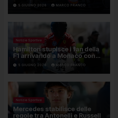
Nael, Bruno del Pino ottavo
5 GIUGNO 2026
MARCO FRANCO
Notizie Sportive
Hamilton stupisce i fan della
F1 arrivando a Monaco con
una Ducati in edizione
5 GIUGNO 2026
MARCO FRANCO
limitata
Notizie Sportive
Mercedes stabilisce delle
regole tra Antonelli e Russell