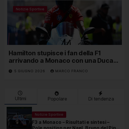
Notizie Sportive
Hamilton stupisce i fan della F1
arrivando a Monaco con una Ducati
in edizione limitata
5 GIUGNO 2026
MARCO FRANCO
Ultimi
Popolare
Di tendenza
Notizie Sportive
F3 a Monaco – Risultati e sintesi –
Pole position per Nael, Bruno del Pino