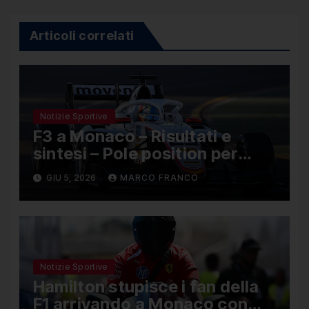
Articoli correlati
Notizie Sportive
F3 a Monaco – Risultati e
sintesi – Pole position per
Nael, Bruno del Pino ottavo
GIU 5, 2026
MARCO FRANCO
Notizie Sportive
Hamilton stupisce i fan della
F1 arrivando a Monaco con