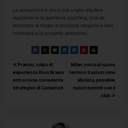
La sensazione è che il club voglia chiudere
rapidamente la questione panchina, così da
impostare al meglio la prossima stagione e dare
continuità a un progetto ambizioso.
Navigazione
Pramac, colpo di
Milan, corsa al nuovo
esperienza: Ross Brawn
tecnico: Iraola in cima
articoli
entra come consulente
alla lista, possibile
strategico di Campinoti
nuovo summit con il
club