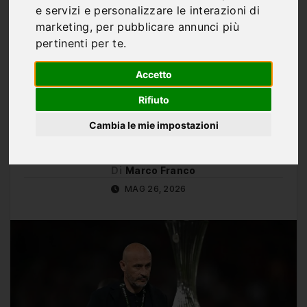
Napoli, scelta per la
e servizi e personalizzare le interazioni di
panchina: Vincenzo
marketing
,
per pubblicare annunci più
pertinenti per te
.
Italiano sempre più
Accetto
vicino alla guida azzurra
Rifiuto
Cambia le mie impostazioni
Di
Marco Franco
MAG 26, 2026