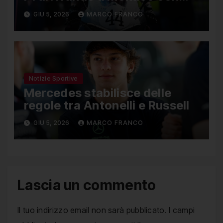
una Ducati in edizione limitata
GIU 5, 2026
MARCO FRANCO
Notizie Sportive
Mercedes stabilisce delle
regole tra Antonelli e Russell
GIU 5, 2026
MARCO FRANCO
Lascia un commento
Il tuo indirizzo email non sarà pubblicato.
I campi