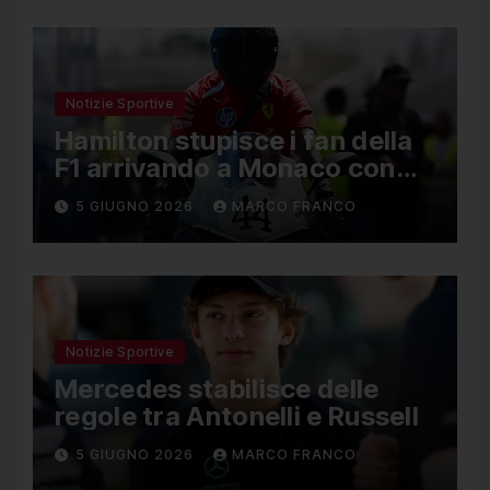
Notizie Sportive
Hamilton stupisce i fan della
F1 arrivando a Monaco con
una Ducati in edizione
5 GIUGNO 2026
MARCO FRANCO
limitata
Notizie Sportive
Mercedes stabilisce delle
regole tra Antonelli e Russell
5 GIUGNO 2026
MARCO FRANCO