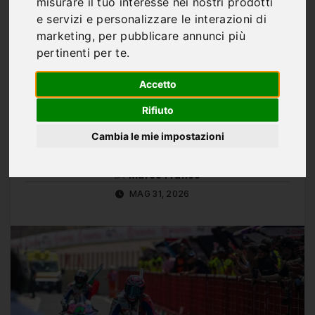
MotoGP d’Italia: gara di
misurare il tuo interesse nei nostri prodotti
e servizi e personalizzare le interazioni di
oggi – Risultati di Jorge
marketing
,
per pubblicare annunci più
pertinenti per te
.
Martín e Marc Márquez e
ultime notizie, in diretta
Accetto
Rifiuto
Cambia le mie impostazioni
Di
Marco Franco
MAG 31, 2026