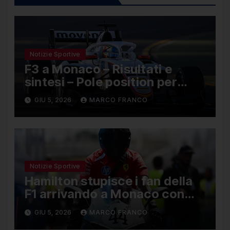
Notizie Sportive
F3 a Monaco – Risultati e
sintesi – Pole position per
Nael, Bruno del Pino ottavo
GIU 5, 2026
MARCO FRANCO
Notizie Sportive
Hamilton stupisce i fan della
F1 arrivando a Monaco con
una Ducati in edizione limitata
GIU 5, 2026
MARCO FRANCO