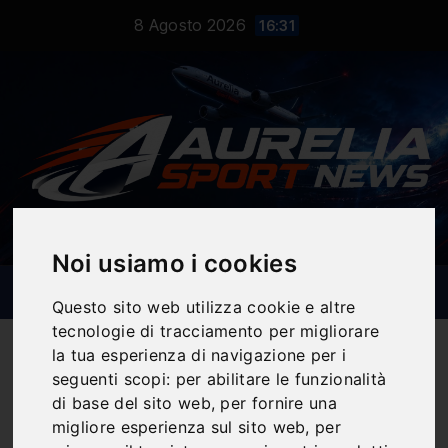
Salta
8 Agosto 2026
16:31
al
contenuto
Noi usiamo i cookies
Questo sito web utilizza cookie e altre
tecnologie di tracciamento per migliorare
la tua esperienza di navigazione per i
seguenti scopi:
per abilitare le funzionalità
di base del sito web
,
per fornire una
Notizie Sportive
migliore esperienza sul sito web
,
per