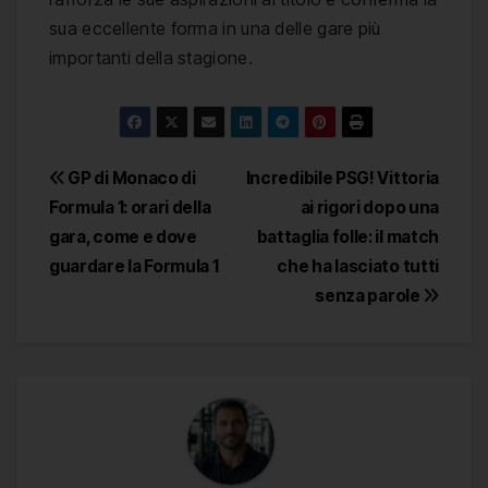
sua eccellente forma in una delle gare più
importanti della stagione.
Navigazione
GP di Monaco di
Incredibile PSG! Vittoria
Formula 1: orari della
ai rigori dopo una
articoli
gara, come e dove
battaglia folle: il match
guardare la Formula 1
che ha lasciato tutti
senza parole