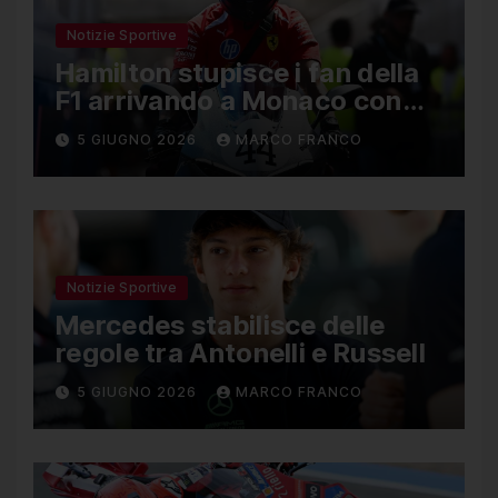
Notizie Sportive
Hamilton stupisce i fan della
F1 arrivando a Monaco con
una Ducati in edizione
5 GIUGNO 2026
MARCO FRANCO
limitata
Notizie Sportive
Mercedes stabilisce delle
regole tra Antonelli e Russell
5 GIUGNO 2026
MARCO FRANCO