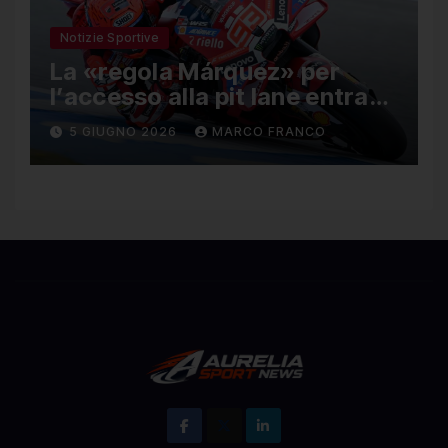
Notizie Sportive
La «regola Márquez» per
l’accesso alla pit lane entra
ufficialmente a far parte del
5 GIUGNO 2026
MARCO FRANCO
regolamento della MotoGP