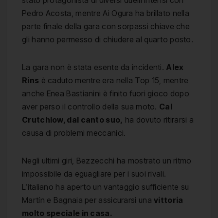
stato protagonista di diversi duelli intensi con
Pedro Acosta, mentre Ai Ogura ha brillato nella
parte finale della gara con sorpassi chiave che
gli hanno permesso di chiudere al quarto posto.
La gara non è stata esente da incidenti.
Alex
Rins
è caduto mentre era nella Top 15, mentre
anche Enea Bastianini è finito fuori gioco dopo
aver perso il controllo della sua moto.
Cal
Crutchlow, dal canto suo,
ha dovuto ritirarsi a
causa di problemi meccanici.
Negli ultimi giri, Bezzecchi ha mostrato un ritmo
impossibile da eguagliare per i suoi rivali.
L’italiano ha aperto un vantaggio sufficiente su
Martín e Bagnaia per assicurarsi una
vittoria
molto speciale in casa.