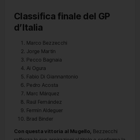
Classifica finale del GP
d’Italia
Marco Bezzecchi
Jorge Martín
Pecco Bagnaia
Ai Ogura
Fabio Di Giannantonio
Pedro Acosta
Marc Márquez
Raúl Fernández
Fermín Aldeguer
Brad Binder
Con questa vittoria al Mugello,
Bezzecchi
rafforza le sue aspirazioni al titolo e conferma la