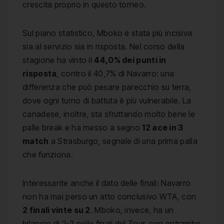
crescita proprio in questo torneo.
Sul piano statistico, Mboko è stata più incisiva
sia al servizio sia in risposta. Nel corso della
stagione ha vinto il
44,0% dei punti in
risposta
, contro il 40,7% di Navarro: una
differenza che può pesare parecchio su terra,
dove ogni turno di battuta è più vulnerabile. La
canadese, inoltre, sta sfruttando molto bene le
palle break e ha messo a segno
12 ace in 3
match
a Strasburgo, segnale di una prima palla
che funziona.
Interessante anche il dato delle finali: Navarro
non ha mai perso un atto conclusivo WTA, con
2 finali vinte su 2
. Mboko, invece, ha un
bilancio di 2-2 nelle finali del Tour, con entrambe