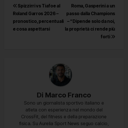
Navigazione
Spizzirri vs Tiafoe al
Roma, Gasperini a un
Roland Garros 2026 –
passo dalla Champions
articoli
pronostico, percentuali
– “Dipende solo da noi,
e cosa aspettarsi
la proprietà ci rende più
forti
Di
Marco Franco
Sono un giornalista sportivo italiano e
atleta con esperienza nel mondo del
CrossFit, del fitness e della preparazione
fisica. Su Aurelia Sport News seguo calcio,