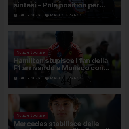
sintesi – Pole position per
Nael, Bruno del Pino ottavo
GIU 5, 2026
MARCO FRANCO
Notizie Sportive
Hamilton stupisce i fan della
F1 arrivando a Monaco con
una Ducati in edizione limitata
GIU 5, 2026
MARCO FRANCO
Notizie Sportive
Mercedes stabilisce delle