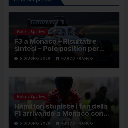
Notizie Sportive
F3 a Monaco – Risultati e
sintesi – Pole position per
Nael, Bruno del Pino ottavo
5 GIUGNO 2026
MARCO FRANCO
Notizie Sportive
Hamilton stupisce i fan della
F1 arrivando a Monaco con
una Ducati in edizione
5 GIUGNO 2026
MARCO FRANCO
limitata