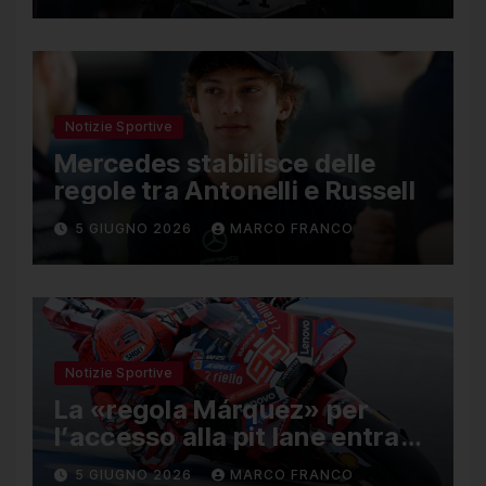
Notizie Sportive
Mercedes stabilisce delle
regole tra Antonelli e Russell
5 GIUGNO 2026
MARCO FRANCO
Notizie Sportive
La «regola Márquez» per
l’accesso alla pit lane entra
ufficialmente a far parte del
5 GIUGNO 2026
MARCO FRANCO