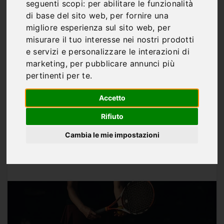
Victoria Mboko vs Emma
seguenti scopi:
per abilitare le funzionalità
di base del sito web
,
per fornire una
Navarro, finale
migliore esperienza sul sito web
,
per
Strasburgo 2026 –
misurare il tuo interesse nei nostri prodotti
e servizi e personalizzare le interazioni di
analisi, numeri e
marketing
,
per pubblicare annunci più
pertinenti per te
.
pronostico
Accetto
Rifiuto
Cambia le mie impostazioni
Di
Marco Franco
MAG 23, 2026