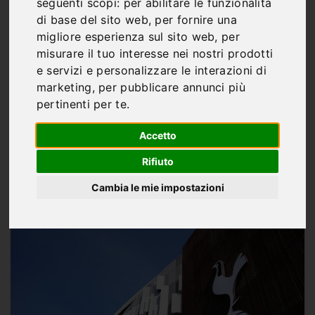
Tottenham sull’orlo del
seguenti scopi:
per abilitare le funzionalità
di base del sito web
,
per fornire una
disastro: contro
migliore esperienza sul sito web
,
per
misurare il tuo interesse nei nostri prodotti
l’Everton gli Spurs si
e servizi e personalizzare le interazioni di
giocano tutto
marketing
,
per pubblicare annunci più
pertinenti per te
.
Accetto
Rifiuto
Di
Marco Franco
Cambia le mie impostazioni
MAG 22, 2026