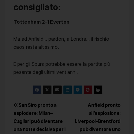
consigliato:
Tottenham 2-1 Everton
Ma ad Anfield… pardon, a Londra… il rischio
caos resta altissimo.
E per gli Spurs potrebbe essere la partita più
pesante degli ultimi vent’anni.
Navigazione
San Siro pronto a
Anfield pronto
esplodere: Milan–
all’esplosione:
articoli
Cagliari può diventare
Liverpool–Brentford
una notte decisiva per i
può diventare uno