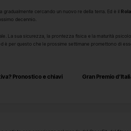
 sta gradualmente cercando un nuovo re della terra. Ed è il
Rol
prossimo decennio.
e. La sua sicurezza, la prontezza fisica e la maturità psicolog
ed è per questo che le prossime settimane promettono di esse
tiva? Pronostico e chiavi
Gran Premio d’Itali