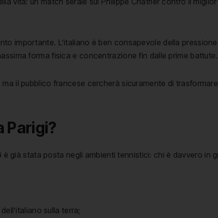
lla vita: un match serale sul Philippe Chatrier contro il migl
anto importante. L’italiano è ben consapevole della pressione
 massima forma fisica e concentrazione fin dalle prime battute.
o, ma il pubblico francese cercherà sicuramente di trasformare 
 Parigi?
6
è già stata posta negli ambienti tennistici: chi è davvero in g
ell’italiano sulla terra;