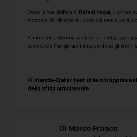
Dopo la fine dell’era di
Rafael Nada
l, il torneo
mostrare chi diventerà il volto del tennis per il 
Al momento,
Cinner
sembra il candidato principal
torneo. Ma
Parigi
raramente perdona gli errori, 
Navigazione
Irlanda–Qatar, test utile o trappola es
della sfida amichevole
articoli
Di
Marco Franco