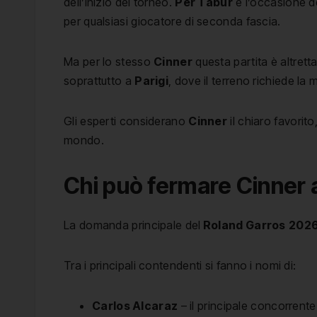
dell’inizio del torneo.
Per Tabur
è l’occasione de
per qualsiasi giocatore di seconda fascia.
Ma per lo stesso
Cinner
questa partita è altrett
soprattutto a
Parigi
, dove il terreno richiede la
Gli esperti considerano
Cinner
il chiaro favorit
mondo.
Chi può fermare Cinner a
La domanda principale del
Roland Garros
202
Tra i principali contendenti si fanno i nomi di:
Carlos Alcaraz
– il principale concorrente d