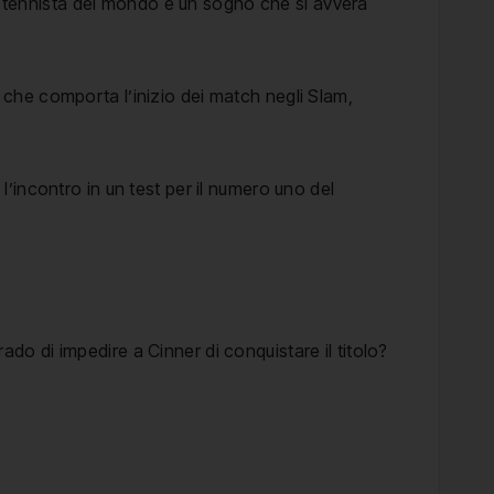
ior tennista del mondo è un sogno che si avvera
 che comporta l’inizio dei match negli Slam,
l’incontro in un test per il numero uno del
rado di impedire a Cinner di conquistare il titolo?