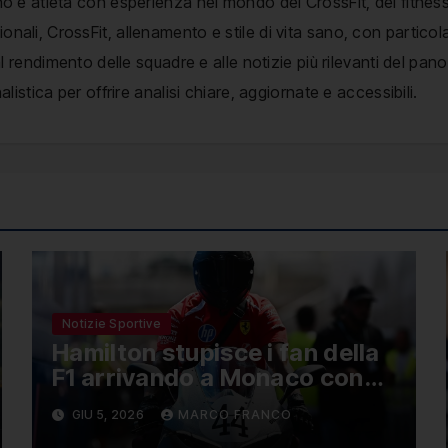
no e atleta con esperienza nel mondo del CrossFit, del fitness
nali, CrossFit, allenamento e stile di vita sano, con particol
, al rendimento delle squadre e alle notizie più rilevanti del p
alistica per offrire analisi chiare, aggiornate e accessibili.
Notizie Sportive
Hamilton stupisce i fan della
F1 arrivando a Monaco con
una Ducati in edizione
GIU 5, 2026
MARCO FRANCO
limitata