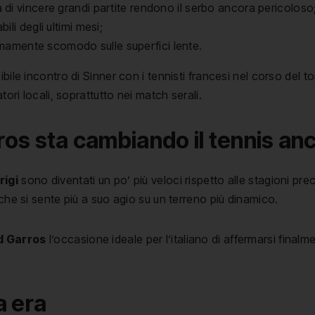
 di vincere grandi partite rendono il serbo ancora pericoloso
ili degli ultimi mesi;
mamente scomodo sulle superfici lente.
bile incontro di Sinner con i tennisti francesi nel corso del to
tori locali, soprattutto nei match serali.
rros sta cambiando il tennis an
rigi
sono diventati un po’ più veloci rispetto alle stagioni pr
 che si sente più a suo agio su un terreno più dinamico.
d Garros
l’occasione ideale per l’italiano di affermarsi fin
a era