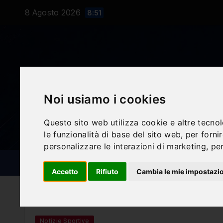
Salta
8 Agosto 2026
8:51
al
contenuto
Noi usiamo i cookies
Questo sito web utilizza cookie e altre tecno
le funzionalità di base del sito web
,
per forni
personalizzare le interazioni di marketing
,
per
NOTIZIE SPORTIVE
BLOG
Accetto
Rifiuto
Cambia le mie impostazi
Notizie Sportive