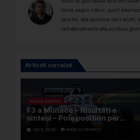
Sono un giornalista sportivo italia
News seguo calcio, sport internazio
sportivi, alla gestione dei carichi
nell’allenamento alla scrittura giorn
Articoli correlati
Notizie Sportive
F3 a Monaco – Risultati e
sintesi – Pole position per
Nael, Bruno del Pino ottavo
GIU 5, 2026
MARCO FRANCO