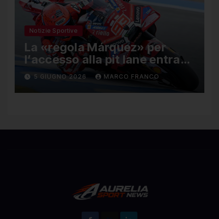
Notizie Sportive
La «regola Márquez» per
l’accesso alla pit lane entra
ufficialmente a far parte del
5 GIUGNO 2026
MARCO FRANCO
regolamento della MotoGP