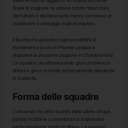
Mikel Arteta ha raggiunto un’ottima forma nel
finale di stagione: le vittorie contro West Ham,
del Fulham e del Newcastle hanno permesso di
mantenere il vantaggio sugli inseguitori.
Il Burnley ha già perso ogni possibilità di
mantenere il posto in Premier League e
disputerà la prossima stagione in Championship.
La squadra sta attraversando gravi problemi in
difesa e gioca in modo estremamente deludente
in trasferta.
Forma delle squadre
L’«Arsenal» ha vinto quattro delle ultime cinque
partite in tutte le competizioni e si dimostra
particolarmente solido in difesa. La squadra