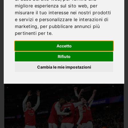
Pronostico della partita
migliore esperienza sul sito web
,
per
Arsenal – Burnley del 18
misurare il tuo interesse nei nostri prodotti
e servizi e personalizzare le interazioni di
maggio 2026
marketing
,
per pubblicare annunci più
pertinenti per te
.
Accetto
Rifiuto
Di
Marco Franco
Cambia le mie impostazioni
MAG 18, 2026