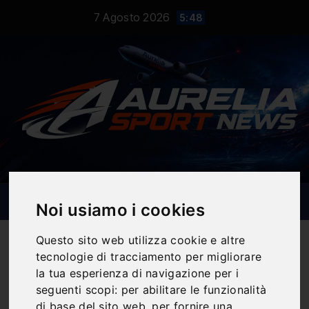
Salta
7 Agosto 2026
5:48
al
contenuto
Noi usiamo i cookies
Questo sito web utilizza cookie e altre
tecnologie di tracciamento per migliorare
la tua esperienza di navigazione per i
Notizie Sportive
seguenti scopi:
per abilitare le funzionalità
di base del sito web
,
per fornire una