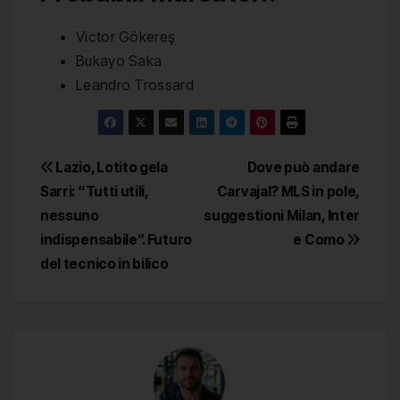
Victor Gökereş
Bukayo Saka
Leandro Trossard
Navigazione
Lazio, Lotito gela
Dove può andare
Sarri: “Tutti utili,
Carvajal? MLS in pole,
articoli
nessuno
suggestioni Milan, Inter
indispensabile”. Futuro
e Como
del tecnico in bilico