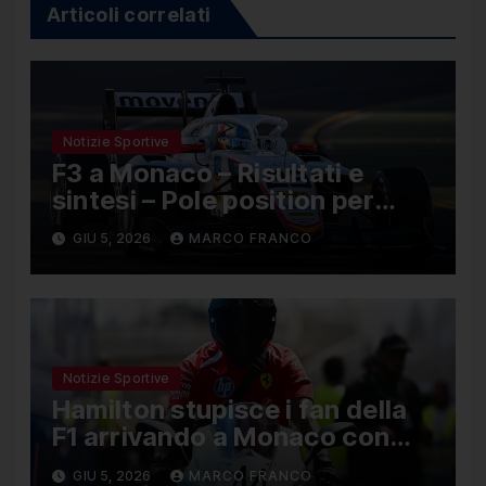
Articoli correlati
Notizie Sportive
F3 a Monaco – Risultati e
sintesi – Pole position per
Nael, Bruno del Pino ottavo
GIU 5, 2026
MARCO FRANCO
Notizie Sportive
Hamilton stupisce i fan della
F1 arrivando a Monaco con
una Ducati in edizione limitata
GIU 5, 2026
MARCO FRANCO