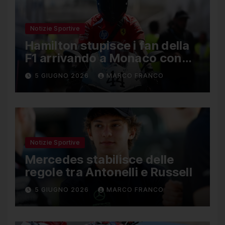
Notizie Sportive
Hamilton stupisce i fan della
F1 arrivando a Monaco con
una Ducati in edizione
5 GIUGNO 2026
MARCO FRANCO
limitata
Notizie Sportive
Mercedes stabilisce delle
regole tra Antonelli e Russell
5 GIUGNO 2026
MARCO FRANCO