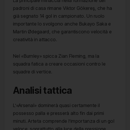
La principale minaccia nella formazione dei
padroni di casa rimane Viktor Gökereş, che ha
già segnato 14 gol in campionato. Un ruolo
importante lo svolgono anche Bukayo Saka e
Martin Ødegaard, che garantiscono velocità e
creatività in attacco.
Nel «Burnley» spicca Zian Fleming, ma la
squadra fatica a creare occasioni contro le
squadre di vertice.
Analisi tattica
L’«Arsenal» dominerà quasi certamente il
possesso palla e presserà alto fin dai primi
minuti. Arteta comprende l’importanza di un gol
veloce, soprattutto alla luce della pressione