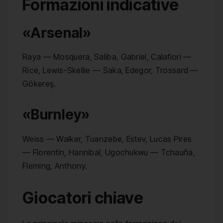
Formazioni indicative
«Arsenal»
Raya — Mosquera, Saliba, Gabriel, Calafiori —
Rice, Lewis-Skellie — Saka, Edegor, Trossard —
Gökereş.
«Burnley»
Weiss — Walker, Tuanzebe, Estev, Lucas Pires
— Florentin, Hannibal, Ugochukwu — Tchauña,
Fleming, Anthony.
Giocatori chiave