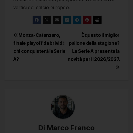
vertici del calcio europeo.
Navigazione
Monza-Catanzaro,
È questo il miglior
finale playoff da brividi:
pallone della stagione?
articoli
chi conquisterà la Serie
La Serie A presenta la
A?
novità per il 2026/2027.
Di
Marco Franco