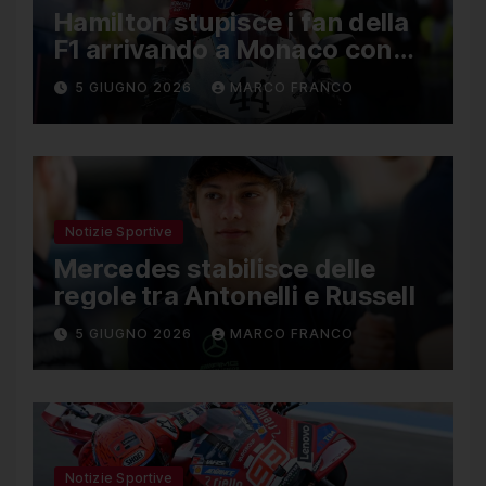
Hamilton stupisce i fan della
F1 arrivando a Monaco con
una Ducati in edizione
5 GIUGNO 2026
MARCO FRANCO
limitata
Notizie Sportive
Mercedes stabilisce delle
regole tra Antonelli e Russell
5 GIUGNO 2026
MARCO FRANCO
Notizie Sportive