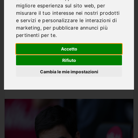
Profilo «alla Fabregas»:
migliore esperienza sul sito web
,
per
chi è Andoni Iraola, il
misurare il tuo interesse nei nostri prodotti
e servizi e personalizzare le interazioni di
possibile nuovo
marketing
,
per pubblicare annunci più
pertinenti per te
.
allenatore del «Milan»
Accetto
Rifiuto
Cambia le mie impostazioni
Di
Marco Franco
MAG 26, 2026