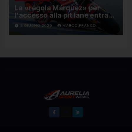
La «regola Márquez» per
l’accesso alla pit lane entra
ufficialmente a far parte del
5 GIUGNO 2026
MARCO FRANCO
regolamento della MotoGP