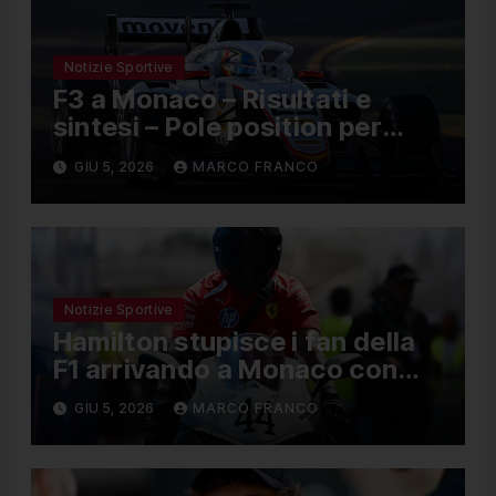
Notizie Sportive
F3 a Monaco – Risultati e
sintesi – Pole position per
Nael, Bruno del Pino ottavo
GIU 5, 2026
MARCO FRANCO
Notizie Sportive
Hamilton stupisce i fan della
F1 arrivando a Monaco con
una Ducati in edizione limitata
GIU 5, 2026
MARCO FRANCO