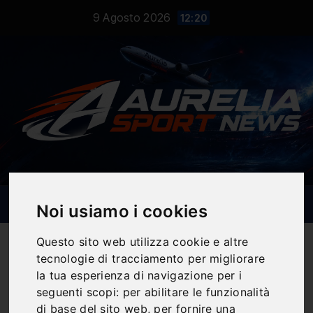
Salta
9 Agosto 2026
12:20
al
contenuto
Noi usiamo i cookies
Questo sito web utilizza cookie e altre
tecnologie di tracciamento per migliorare
la tua esperienza di navigazione per i
Notizie Sportive
seguenti scopi:
per abilitare le funzionalità
di base del sito web
,
per fornire una