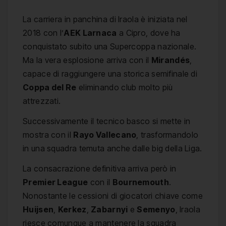
La carriera in panchina di Iraola è iniziata nel
2018 con l’
AEK Larnaca
a Cipro, dove ha
conquistato subito una Supercoppa nazionale.
Ma la vera esplosione arriva con il
Mirandés
,
capace di raggiungere una storica semifinale di
Coppa del Re
eliminando club molto più
attrezzati.
Successivamente il tecnico basco si mette in
mostra con il
Rayo Vallecano
, trasformandolo
in una squadra temuta anche dalle big della Liga.
La consacrazione definitiva arriva però in
Premier League
con il
Bournemouth
.
Nonostante le cessioni di giocatori chiave come
Huijsen
,
Kerkez
,
Zabarnyi
e
Semenyo
, Iraola
riesce comunque a mantenere la squadra