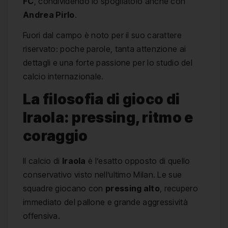
FC
, condividendo lo spogliatoio anche con
Andrea Pirlo
.
Fuori dal campo è noto per il suo carattere
riservato: poche parole, tanta attenzione ai
dettagli e una forte passione per lo studio del
calcio internazionale.
La filosofia di gioco di
Iraola: pressing, ritmo e
coraggio
Il calcio di
Iraola
è l’esatto opposto di quello
conservativo visto nell’ultimo Milan. Le sue
squadre giocano con
pressing alto
, recupero
immediato del pallone e grande aggressività
offensiva.