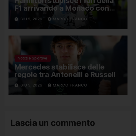
Hamilton stupisce i fan della
F1 arrivando a Monaco con
una Ducati in edizione limitata
GIU 5, 2026
MARCO FRANCO
Notizie Sportive
Mercedes stabilisce delle
regole tra Antonelli e Russell
GIU 5, 2026
MARCO FRANCO
Lascia un commento