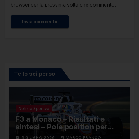
browser per la prossima volta che commento.
Te lo sei perso.
Notizie Sportive
F3 a Monaco – Risultati e
sintesi – Pole position per
Nael, Bruno del Pino ottavo
5 GIUGNO 2026
MARCO FRANCO