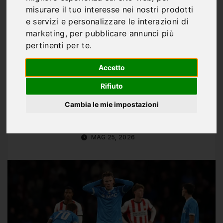
Napoli, colpo a sorpresa
misurare il tuo interesse nei nostri prodotti
per la panchina? Spunta
e servizi e personalizzare le interazioni di
marketing
,
per pubblicare annunci più
Iraola: il piano di De
pertinenti per te
.
Laurentiis
Accetto
Rifiuto
Cambia le mie impostazioni
Di
Marco Franco
MAG 25, 2026