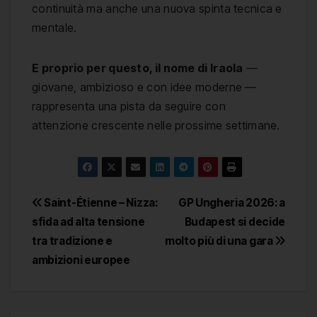
continuità ma anche una nuova spinta tecnica e
mentale.
E proprio per questo, il nome di Iraola
—
giovane, ambizioso e con idee moderne —
rappresenta una pista da seguire con
attenzione crescente nelle prossime settimane.
Navigazione
Saint-Étienne – Nizza:
GP Ungheria 2026: a
sfida ad alta tensione
Budapest si decide
articoli
tra tradizione e
molto più di una gara
ambizioni europee