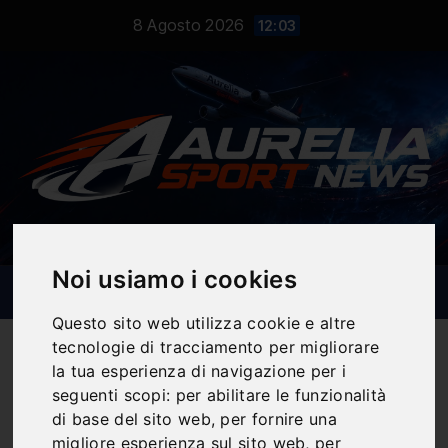
Salta
8 Agosto 2026
12:03
al
contenuto
Noi usiamo i cookies
Questo sito web utilizza cookie e altre
tecnologie di tracciamento per migliorare
la tua esperienza di navigazione per i
seguenti scopi:
per abilitare le funzionalità
Notizie Sportive
di base del sito web
,
per fornire una
migliore esperienza sul sito web
,
per