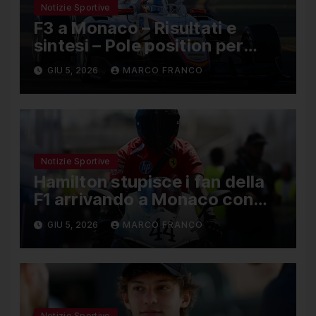
Notizie Sportive
F3 a Monaco – Risultati e
sintesi – Pole position per
Nael, Bruno del Pino ottavo
GIU 5, 2026
MARCO FRANCO
Notizie Sportive
Hamilton stupisce i fan della
F1 arrivando a Monaco con
una Ducati in edizione limitata
GIU 5, 2026
MARCO FRANCO
Notizie Sportive