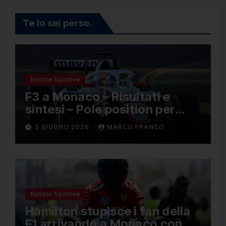
Te lo sei perso.
Notizie Sportive
F3 a Monaco – Risultati e
sintesi – Pole position per
Nael, Bruno del Pino ottavo
5 GIUGNO 2026
MARCO FRANCO
Notizie Sportive
Hamilton stupisce i fan della
F1 arrivando a Monaco con