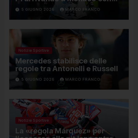
una Ducati in edizione
5 GIUGNO 2026
MARCO FRANCO
limitata
Notizie Sportive
Mercedes stabilisce delle
regole tra Antonelli e Russell
5 GIUGNO 2026
MARCO FRANCO
Notizie Sportive
La «regola Márquez» per