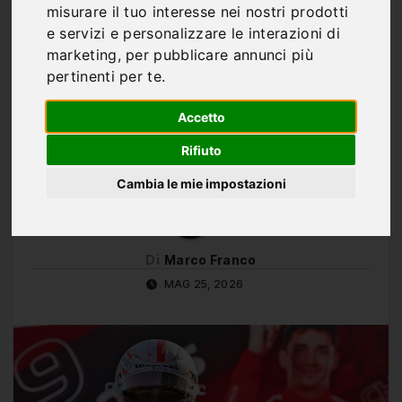
Leclerc ammette le
misurare il tuo interesse nei nostri prodotti
difficoltà: “Hamilton
e servizi e personalizzare le interazioni di
marketing
,
per pubblicare annunci più
con la stessa macchina
pertinenti per te
.
è andato meglio,
Accetto
studierò i suoi dati”
Rifiuto
Cambia le mie impostazioni
Di
Marco Franco
MAG 25, 2026