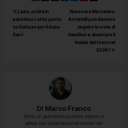
Navigazione
Lazio, svolta in
Nuova era Mercedes:
panchina: Lotito punta
Antonelli può davvero
articoli
su Gattuso per il dopo
seguire le orme di
Sarri
Hamilton e diventare il
leader del team nel
2026?
Di
Marco Franco
Sono un giornalista sportivo italiano e
atleta con esperienza nel mondo del