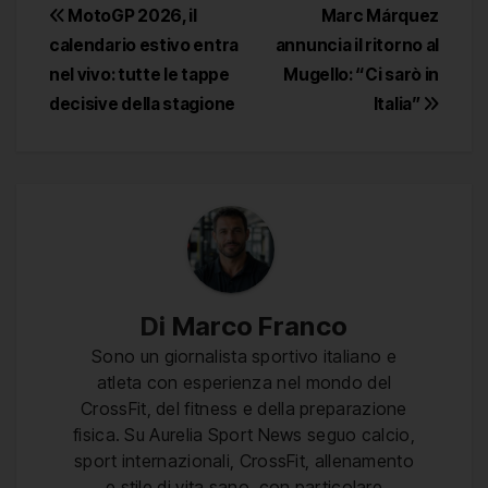
Navigazione
MotoGP 2026, il
Marc Márquez
calendario estivo entra
annuncia il ritorno al
articoli
nel vivo: tutte le tappe
Mugello: “Ci sarò in
decisive della stagione
Italia”
Di
Marco Franco
Sono un giornalista sportivo italiano e
atleta con esperienza nel mondo del
CrossFit, del fitness e della preparazione
fisica. Su Aurelia Sport News seguo calcio,
sport internazionali, CrossFit, allenamento
e stile di vita sano, con particolare