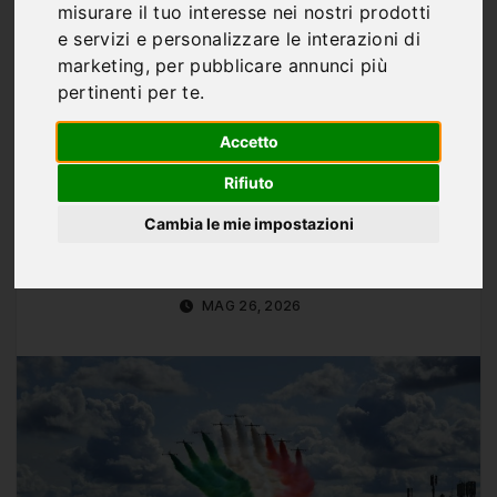
Gran Premio d’Italia
misurare il tuo interesse nei nostri prodotti
e servizi e personalizzare le interazioni di
2026 a Monza:
marketing
,
per pubblicare annunci più
programma completo
pertinenti per te
.
del weekend di gara
Accetto
Rifiuto
Cambia le mie impostazioni
Di
Marco Franco
MAG 26, 2026