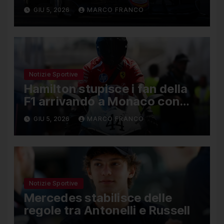
Nael, Bruno del Pino ottavo
GIU 5, 2026
MARCO FRANCO
Notizie Sportive
Hamilton stupisce i fan della
F1 arrivando a Monaco con
una Ducati in edizione limitata
GIU 5, 2026
MARCO FRANCO
Notizie Sportive
Mercedes stabilisce delle
regole tra Antonelli e Russell