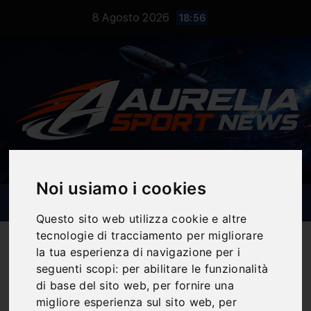
Salta
8 Agosto 2026
18:56
al
contenuto
Noi usiamo i cookies
Questo sito web utilizza cookie e altre
tecnologie di tracciamento per migliorare
la tua esperienza di navigazione per i
seguenti scopi:
per abilitare le funzionalità
di base del sito web
,
per fornire una
Notizie Sportive
migliore esperienza sul sito web
,
per