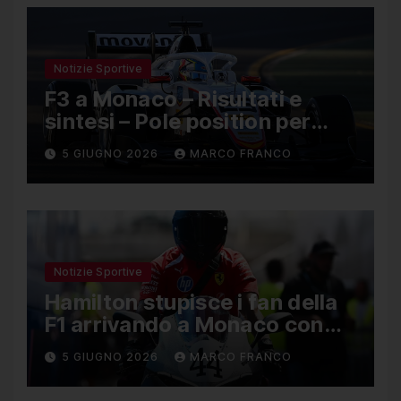
Notizie Sportive
F3 a Monaco – Risultati e
sintesi – Pole position per
Nael, Bruno del Pino ottavo
5 GIUGNO 2026
MARCO FRANCO
Notizie Sportive
Hamilton stupisce i fan della
F1 arrivando a Monaco con
una Ducati in edizione
5 GIUGNO 2026
MARCO FRANCO
limitata