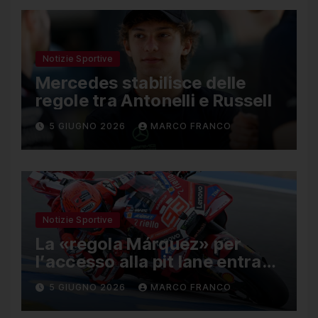
Notizie Sportive
Mercedes stabilisce delle
regole tra Antonelli e Russell
5 GIUGNO 2026
MARCO FRANCO
Notizie Sportive
La «regola Márquez» per
l’accesso alla pit lane entra
ufficialmente a far parte del
5 GIUGNO 2026
MARCO FRANCO
regolamento della MotoGP