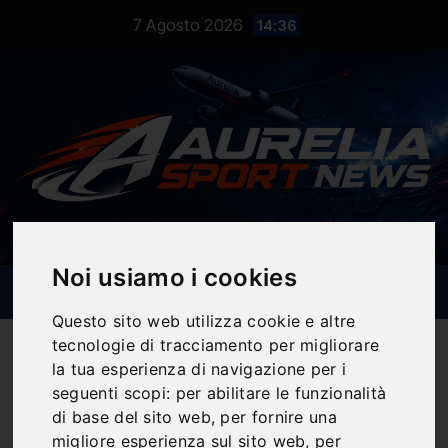
Salta
7 Agosto 2026
14:36
al
contenuto
Noi usiamo i cookies
Questo sito web utilizza cookie e altre
tecnologie di tracciamento per migliorare
la tua esperienza di navigazione per i
seguenti scopi:
per abilitare le funzionalità
Notizie Sportive
di base del sito web
,
per fornire una
migliore esperienza sul sito web
,
per