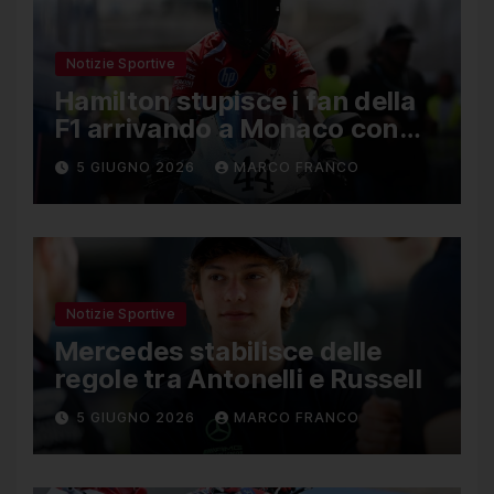
Notizie Sportive
Hamilton stupisce i fan della
F1 arrivando a Monaco con
una Ducati in edizione
5 GIUGNO 2026
MARCO FRANCO
limitata
Notizie Sportive
Mercedes stabilisce delle
regole tra Antonelli e Russell
5 GIUGNO 2026
MARCO FRANCO