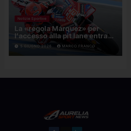
Notizie Sportive
La «regola Márquez» per
l’accesso alla pit lane entra
ufficialmente a far parte del
5 GIUGNO 2026
MARCO FRANCO
regolamento della MotoGP