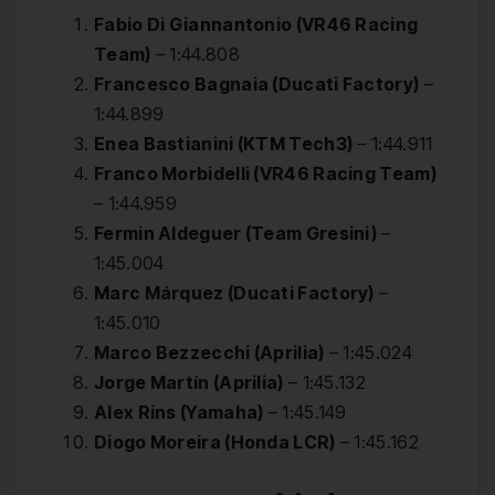
Fabio Di Giannantonio (VR46 Racing
Team)
– 1:44.808
Francesco Bagnaia (Ducati Factory)
–
1:44.899
Enea Bastianini (KTM Tech3)
– 1:44.911
Franco Morbidelli (VR46 Racing Team)
– 1:44.959
Fermin Aldeguer (Team Gresini)
–
1:45.004
Marc Márquez (Ducati Factory)
–
1:45.010
Marco Bezzecchi (Aprilia)
– 1:45.024
Jorge Martín (Aprilia)
– 1:45.132
Alex Rins (Yamaha)
– 1:45.149
Diogo Moreira (Honda LCR)
– 1:45.162