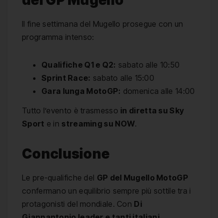
del GP Mugello
Il fine settimana del Mugello prosegue con un
programma intenso:
Qualifiche Q1 e Q2:
sabato alle 10:50
Sprint Race:
sabato alle 15:00
Gara lunga MotoGP:
domenica alle 14:00
Tutto l’evento è trasmesso
in diretta su Sky
Sport
e in
streaming su NOW
.
Conclusione
Le pre-qualifiche del
GP del Mugello MotoGP
confermano un equilibrio sempre più sottile tra i
protagonisti del mondiale. Con
Di
Giannantonio leader e tanti italiani