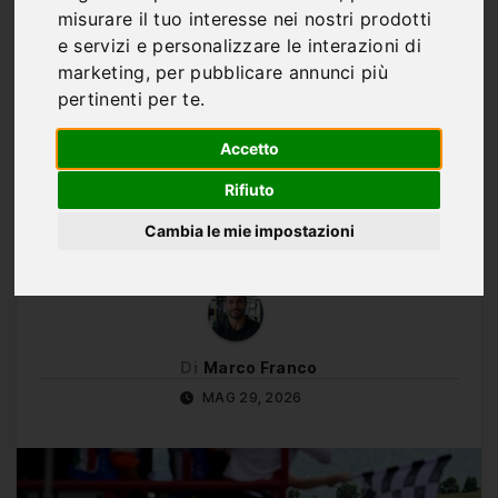
GP MUGELLO MOTOGP: I
misurare il tuo interesse nei nostri prodotti
10 PILOTI QUALIFICATI
e servizi e personalizzare le interazioni di
marketing
,
per pubblicare annunci più
DIRETTAMENTE AL Q2,
pertinenti per te
.
DI GIANNANTONIO
Accetto
DOMINA LE PRE-
Rifiuto
QUALIFICHE
Cambia le mie impostazioni
Di
Marco Franco
MAG 29, 2026