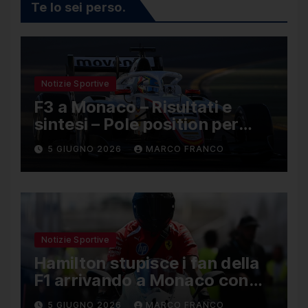
Te lo sei perso.
Notizie Sportive
F3 a Monaco – Risultati e
sintesi – Pole position per
Nael, Bruno del Pino ottavo
5 GIUGNO 2026
MARCO FRANCO
Notizie Sportive
Hamilton stupisce i fan della
F1 arrivando a Monaco con
una Ducati in edizione
5 GIUGNO 2026
MARCO FRANCO