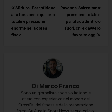
Navigazione
Südtirol-Bari: sfida ad
Ravenna-Salernitana:
alta tensione, equilibrio
pressione totale e
articoli
totale e pressione
partita da dentro o
enorme nella corsa
fuori, chi è davvero
finale
favorito oggi
Di
Marco Franco
Sono un giornalista sportivo italiano e
atleta con esperienza nel mondo del
CrossFit, del fitness e della preparazione
fisica. Su Aurelia Sport News seguo calcio,