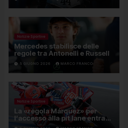
limitata
Notizie Sportive
Mercedes stabilisce delle
regole tra Antonelli e Russell
5 GIUGNO 2026
MARCO FRANCO
Notizie Sportive
La «regola Márquez» per
l’accesso alla pit lane entra
ufficialmente a far parte del