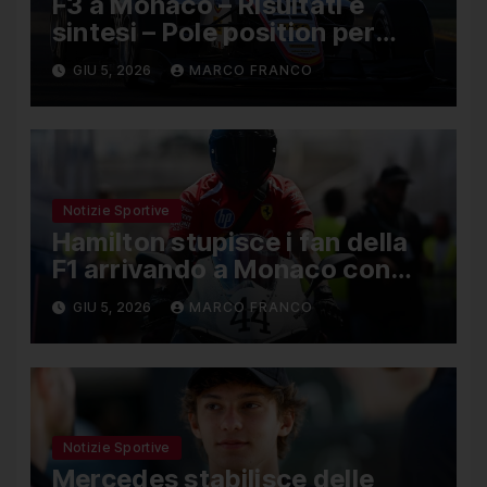
F3 a Monaco – Risultati e
sintesi – Pole position per
Nael, Bruno del Pino ottavo
GIU 5, 2026
MARCO FRANCO
Notizie Sportive
Hamilton stupisce i fan della
F1 arrivando a Monaco con
una Ducati in edizione limitata
GIU 5, 2026
MARCO FRANCO
Notizie Sportive
Mercedes stabilisce delle