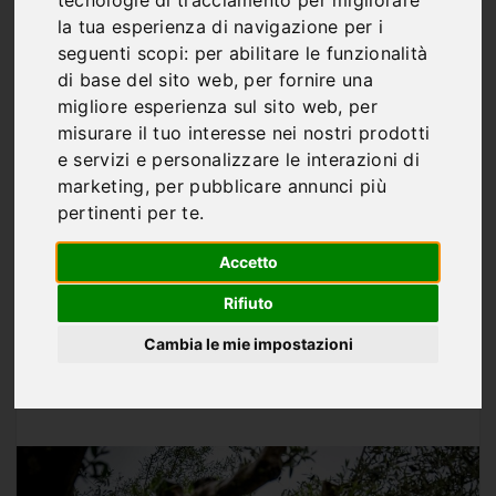
Giro d’Italia 2026, la 12ª
la tua esperienza di navigazione per i
tappa può cambiare
seguenti scopi:
per abilitare le funzionalità
di base del sito web
,
per fornire una
tutto: meteo instabile,
migliore esperienza sul sito web
,
per
percorso nervoso e
misurare il tuo interesse nei nostri prodotti
e servizi e personalizzare le interazioni di
шанс italiani sempre più
marketing
,
per pubblicare annunci più
pertinenti per te
.
reale
Accetto
Rifiuto
Cambia le mie impostazioni
Di
Marco Franco
MAG 20, 2026