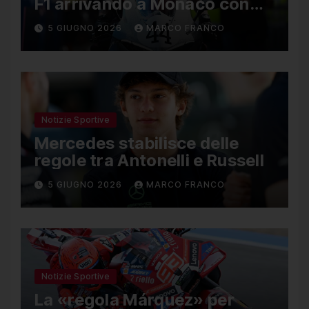
F1 arrivando a Monaco con
una Ducati in edizione
5 GIUGNO 2026
MARCO FRANCO
limitata
Notizie Sportive
Mercedes stabilisce delle
regole tra Antonelli e Russell
5 GIUGNO 2026
MARCO FRANCO
Notizie Sportive
La «regola Márquez» per