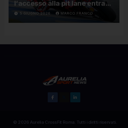
l’accesso alla pit lane entra
ufficialmente a far parte del
5 GIUGNO 2026
MARCO FRANCO
regolamento della MotoGP