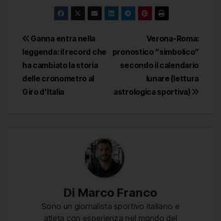
Navigazione
Ganna entra nella
Verona-Roma:
leggenda: il record che
pronostico “simbolico”
articoli
ha cambiato la storia
secondo il calendario
delle cronometro al
lunare (lettura
Giro d’Italia
astrologica sportiva)
Di
Marco Franco
Sono un giornalista sportivo italiano e
atleta con esperienza nel mondo del