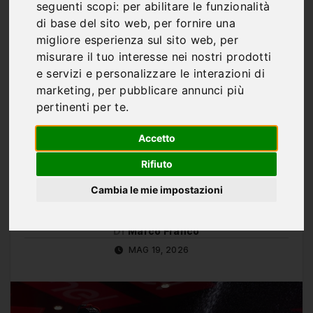
Ganna vince la
seguenti scopi:
per abilitare le funzionalità
di base del sito web
,
per fornire una
cronometro del Giro
migliore esperienza sul sito web
,
per
d’Italia 2026 con un
misurare il tuo interesse nei nostri prodotti
e servizi e personalizzare le interazioni di
record storico: mai
marketing
,
per pubblicare annunci più
pertinenti per te
.
nessuno così veloce nei
Accetto
Grandi Giri oltre i 40 km
Rifiuto
Cambia le mie impostazioni
Di
Marco Franco
MAG 19, 2026