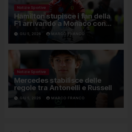
Notizie Sportive
Hamilton stupisce i fan della
F1 arrivando a Monaco con
una Ducati in edizione limitata
GIU 5, 2026
MARCO FRANCO
Notizie Sportive
Mercedes stabilisce delle
regole tra Antonelli e Russell
GIU 5, 2026
MARCO FRANCO