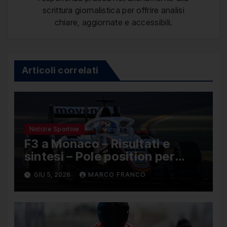
scrittura giornalistica per offrire analisi
chiare, aggiornate e accessibili.
Articoli correlati
Notizie Sportive
F3 a Monaco – Risultati e
sintesi – Pole position per
Nael, Bruno del Pino ottavo
GIU 5, 2026
MARCO FRANCO