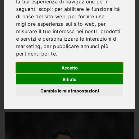
Friburgo-Aston Villa,
la tua esperienza di navigazione per i
seguenti scopi:
per abilitare le funzionalità
tutta l’Italia guarda
di base del sito web
,
per fornire una
Vincenzo Grifo: il leader
migliore esperienza sul sito web
,
per
misurare il tuo interesse nei nostri prodotti
tedesco può cambiare la
e servizi e personalizzare le interazioni di
marketing
,
per pubblicare annunci più
finale europea
pertinenti per te
.
Accetto
Rifiuto
Di
Marco Franco
Cambia le mie impostazioni
MAG 19, 2026