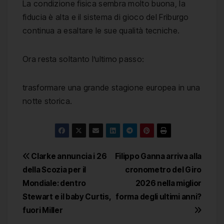
La condizione fisica sembra molto buona, la
fiducia è alta e il sistema di gioco del Friburgo
continua a esaltare le sue qualità tecniche.
Ora resta soltanto l’ultimo passo:
trasformare una grande stagione europea in una
notte storica.
Navigazione
Clarke annuncia i 26
Filippo Ganna arriva alla
della Scozia per il
cronometro del Giro
articoli
Mondiale: dentro
2026 nella miglior
Stewart e il baby Curtis,
forma degli ultimi anni?
fuori Miller