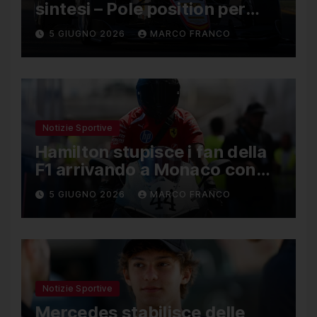
sintesi – Pole position per
Nael, Bruno del Pino ottavo
5 GIUGNO 2026
MARCO FRANCO
Notizie Sportive
Hamilton stupisce i fan della
F1 arrivando a Monaco con
una Ducati in edizione
5 GIUGNO 2026
MARCO FRANCO
limitata
Notizie Sportive
Mercedes stabilisce delle