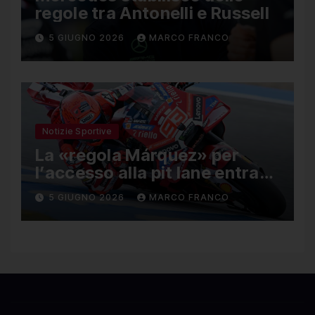
regole tra Antonelli e Russell
5 GIUGNO 2026
MARCO FRANCO
Notizie Sportive
La «regola Márquez» per
l’accesso alla pit lane entra
ufficialmente a far parte del
5 GIUGNO 2026
MARCO FRANCO
regolamento della MotoGP