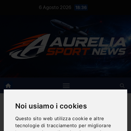
Salta
6 Agosto 2026
18:36
al
contenuto
Noi usiamo i cookies
Questo sito web utilizza cookie e altre
Notizie Sportive
tecnologie di tracciamento per migliorare