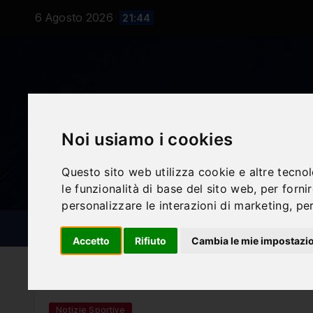
Salta
6 Agosto 2026
21:44
al
contenuto
Noi usiamo i cookies
Questo sito web utilizza cookie e altre tecno
le funzionalità di base del sito web
,
per forni
personalizzare le interazioni di marketing
,
per
NOTIZIE SPORTIVE
BLOG
Accetto
Rifiuto
Cambia le mie impostazi
Notizie Sportive