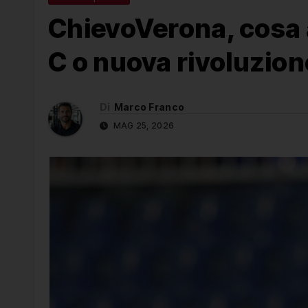
ChievoVerona, cosa a
C o nuova rivoluzio
Di
Marco Franco
MAG 25, 2026