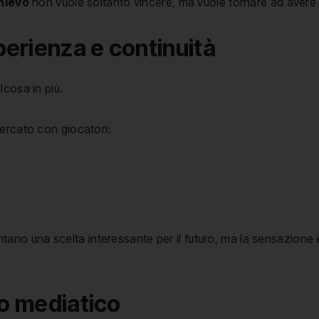
hievo
non vuole soltanto vincere, ma vuole tornare ad avere 
erienza e continuità
lcosa in più.
ercato con giocatori:
ano una scelta interessante per il futuro, ma la sensazione è
no mediatico