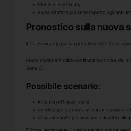
tifoseria in crescita;
e una struttura più seria rispetto agli anni 
Pronostico sulla nuova 
Il ChievoVerona partirà probabilmente tra le squa
Molto dipenderà dalla continuità tecnica e dal me
Serie C.
Possibile scenario:
lotta playoff quasi certa;
candidatura concreta alla promozione diret
stagione molto più ambiziosa rispetto alle 
E forse, lentamente, il calcio italiano sta davvero