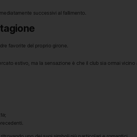
immediatamente successivi al fallimento.
stagione
dre favorite del proprio girone.
rcato estivo, ma la sensazione è che il club sia ormai vicino
ta;
precedenti.
 ritrovando uno dei suoi simboli più particolari e romantici.