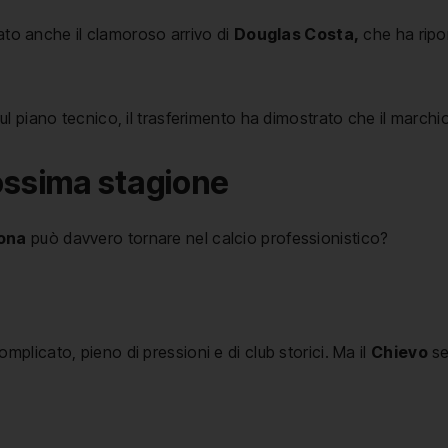
tato anche il clamoroso arrivo di
Douglas Costa,
che ha ripo
l piano tecnico, il trasferimento ha dimostrato che il march
prossima stagione
ona
può davvero tornare nel calcio professionistico?
licato, pieno di pressioni e di club storici. Ma il
Chievo
se