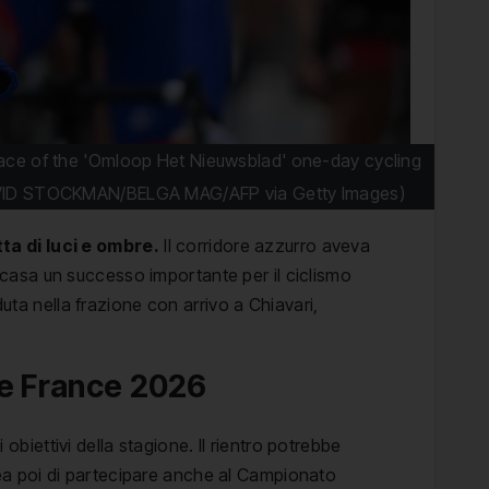
e race of the 'Omloop Het Nieuwsblad' one-day cycling
AVID STOCKMAN/BELGA MAG/AFP via Getty Images)
ta di luci e ombre.
Il corridore azzurro aveva
casa un successo importante per il ciclismo
duta nella frazione con arrivo a Chiavari,
 de France 2026
 obiettivi della stagione. Il rientro potrebbe
ea poi di partecipare anche al Campionato