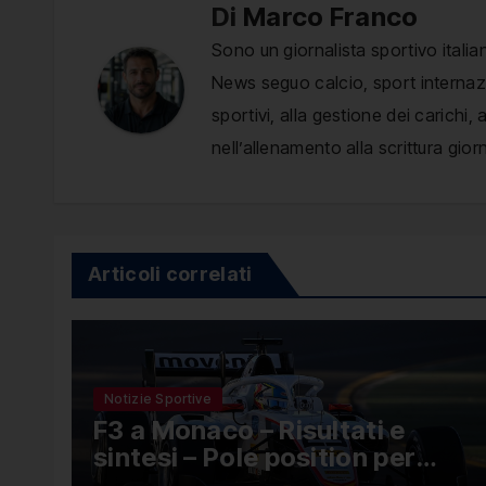
Di
Marco Franco
Sono un giornalista sportivo italia
News seguo calcio, sport internazio
sportivi, alla gestione dei carichi
nell’allenamento alla scrittura giorn
Articoli correlati
Notizie Sportive
F3 a Monaco – Risultati e
sintesi – Pole position per
Nael, Bruno del Pino ottavo