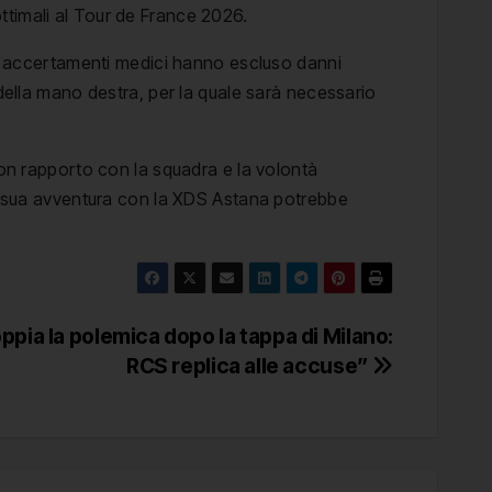
ottimali al Tour de France 2026.
i accertamenti medici hanno escluso danni
 della mano destra, per la quale sarà necessario
uon rapporto con la squadra e la volontà
 la sua avventura con la XDS Astana potrebbe
oppia la polemica dopo la tappa di Milano:
RCS replica alle accuse”