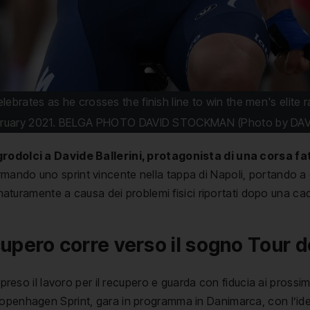
celebrates as he crosses the finish line to win the men's elit
 February 2021. BELGA PHOTO DAVID STOCKMAN (Photo by D
grodolci a Davide Ballerini, protagonista di una corsa fat
mando uno sprint vincente nella tappa di Napoli, portando a 
rematuramente a causa dei problemi fisici riportati dopo una ca
recupero corre verso il sogno Tour
ipreso il lavoro per il recupero e guarda con fiducia ai prossimi
Copenhagen Sprint, gara in programma in Danimarca, con l’id