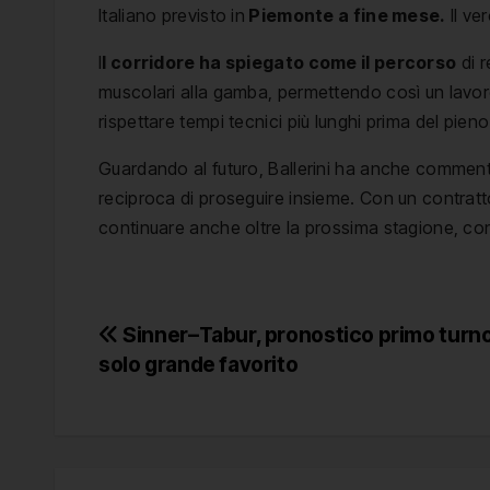
Italiano previsto in
Piemonte a fine mese.
Il ve
I
l corridore ha spiegato come il percorso
di r
muscolari alla gamba, permettendo così un lavoro 
rispettare tempi tecnici più lunghi prima del pien
Guardando al futuro, Ballerini ha anche comme
reciproca di proseguire insieme. Con un contratt
continuare anche oltre la prossima stagione, co
Navigazione
Sinner–Tabur, pronostico primo turno
solo grande favorito
articoli