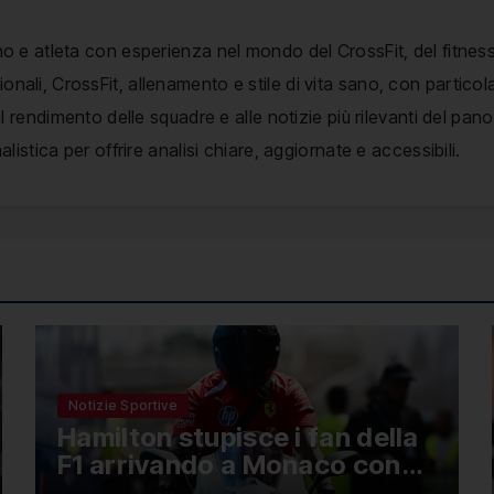
no e atleta con esperienza nel mondo del CrossFit, del fitness
nali, CrossFit, allenamento e stile di vita sano, con particol
, al rendimento delle squadre e alle notizie più rilevanti del p
alistica per offrire analisi chiare, aggiornate e accessibili.
Notizie Sportive
Hamilton stupisce i fan della
F1 arrivando a Monaco con
una Ducati in edizione