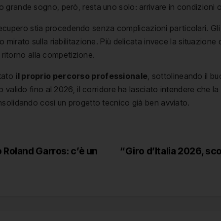
ro grande sogno, però, resta uno solo: arrivare in condizioni 
ecupero stia procedendo senza complicazioni particolari. Gl
mirato sulla riabilitazione. Più delicata invece la situazione
o ritorno alla competizione.
ntato
il proprio percorso professionale
, sottolineando il b
o valido fino al 2026, il corridore ha lasciato intendere che
nsolidando così un progetto tecnico già ben avviato.
 Roland Garros: c’è un
“Giro d’Italia 2026, sc