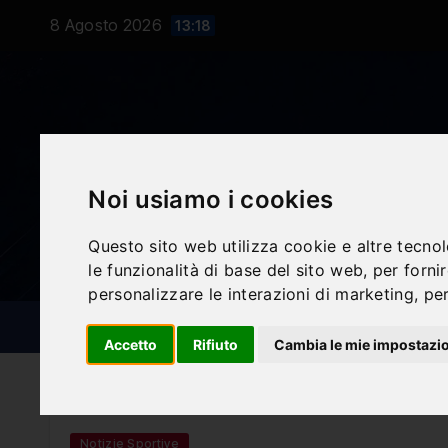
Salta
8 Agosto 2026
13:18
al
contenuto
Noi usiamo i cookies
Questo sito web utilizza cookie e altre tecno
le funzionalità di base del sito web
,
per forni
personalizzare le interazioni di marketing
,
per
NOTIZIE SPORTIVE
BLOG
Accetto
Rifiuto
Cambia le mie impostazi
Notizie Sportive