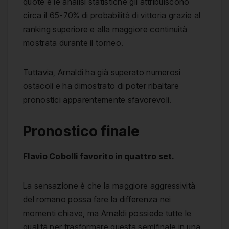
quote e le analisi statistiche gli attribuiscono
circa il 65-70% di probabilità di vittoria grazie al
ranking superiore e alla maggiore continuità
mostrata durante il torneo.
Tuttavia, Arnaldi ha già superato numerosi
ostacoli e ha dimostrato di poter ribaltare
pronostici apparentemente sfavorevoli.
Pronostico finale
Flavio Cobolli favorito in quattro set.
La sensazione è che la maggiore aggressività
del romano possa fare la differenza nei
momenti chiave, ma Arnaldi possiede tutte le
qualità per trasformare questa semifinale in una