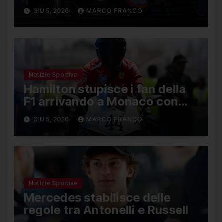
Nael, Bruno del Pino ottavo
GIU 5, 2026
MARCO FRANCO
Notizie Sportive
Hamilton stupisce i fan della
F1 arrivando a Monaco con
una Ducati in edizione limitata
GIU 5, 2026
MARCO FRANCO
Notizie Sportive
Mercedes stabilisce delle
regole tra Antonelli e Russell