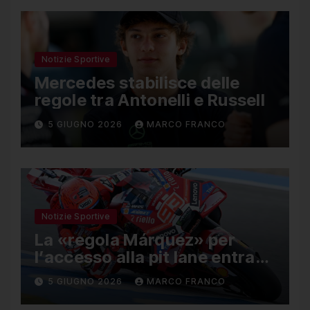
Notizie Sportive
Mercedes stabilisce delle
regole tra Antonelli e Russell
5 GIUGNO 2026
MARCO FRANCO
Notizie Sportive
La «regola Márquez» per
l’accesso alla pit lane entra
ufficialmente a far parte del
5 GIUGNO 2026
MARCO FRANCO
regolamento della MotoGP