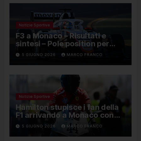
Notizie Sportive
F3 a Monaco – Risultati e
sintesi – Pole position per
Nael, Bruno del Pino ottavo
5 GIUGNO 2026
MARCO FRANCO
Notizie Sportive
Hamilton stupisce i fan della
F1 arrivando a Monaco con
una Ducati in edizione
5 GIUGNO 2026
MARCO FRANCO
limitata