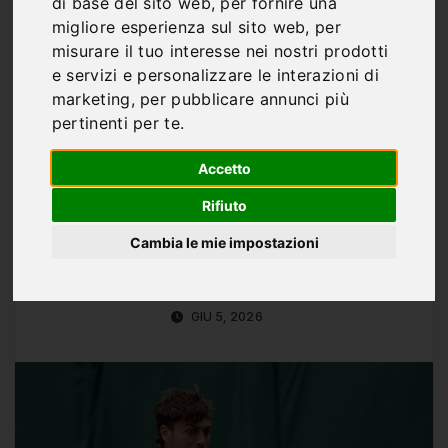
Arnaldi-Cobolli,
di base del sito web
,
per fornire una
migliore esperienza sul sito web
,
per
semifinale tutta italiana
misurare il tuo interesse nei nostri prodotti
e servizi e personalizzare le interazioni di
al Roland Garros:
marketing
,
per pubblicare annunci più
pronostico e analisi
pertinenti per te
.
della sfida del 5 giugno
Accetto
Rifiuto
Cambia le mie impostazioni
Di
Marco Franco
GIU 5, 2026