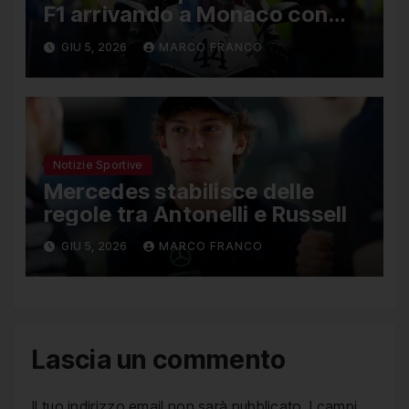
F1 arrivando a Monaco con
una Ducati in edizione limitata
GIU 5, 2026
MARCO FRANCO
Notizie Sportive
Mercedes stabilisce delle
regole tra Antonelli e Russell
GIU 5, 2026
MARCO FRANCO
Lascia un commento
Il tuo indirizzo email non sarà pubblicato.
I campi