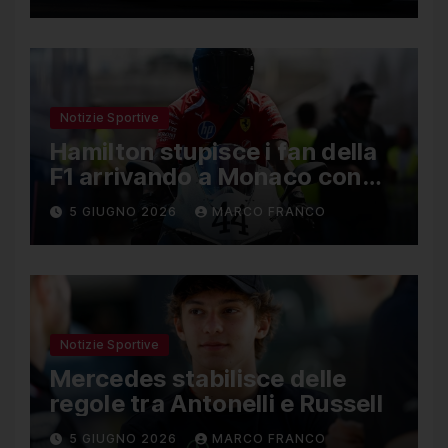
Notizie Sportive
Hamilton stupisce i fan della
F1 arrivando a Monaco con
una Ducati in edizione
5 GIUGNO 2026
MARCO FRANCO
limitata
Notizie Sportive
Mercedes stabilisce delle
regole tra Antonelli e Russell
5 GIUGNO 2026
MARCO FRANCO