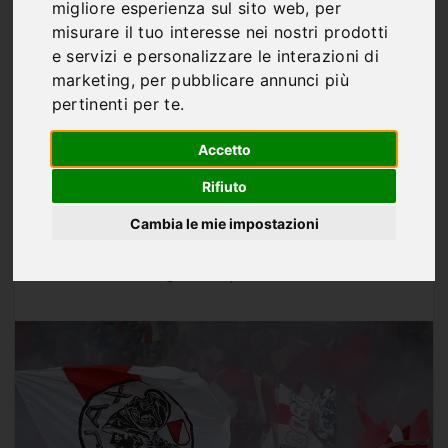
Ajax–Groningen: ultima
migliore esperienza sul sito web
,
per
misurare il tuo interesse nei nostri prodotti
recita alla Johan Cruijff
e servizi e personalizzare le interazioni di
Arena tra orgoglio, gol e
marketing
,
per pubblicare annunci più
pertinenti per te
.
pressione
Accetto
Rifiuto
Cambia le mie impostazioni
Di
Marco Franco
MAG 21, 2026