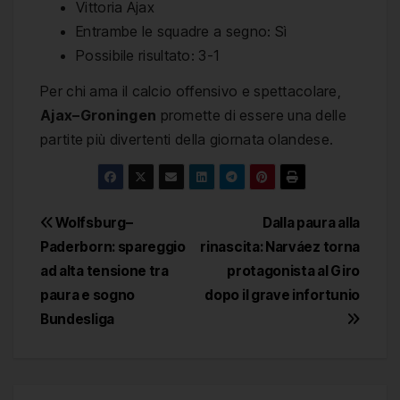
Vittoria Ajax
Entrambe le squadre a segno: Sì
Possibile risultato: 3-1
Per chi ama il calcio offensivo e spettacolare,
Ajax–Groningen
promette di essere una delle
partite più divertenti della giornata olandese.
Navigazione
Wolfsburg–
Dalla paura alla
Paderborn: spareggio
rinascita: Narváez torna
articoli
ad alta tensione tra
protagonista al Giro
paura e sogno
dopo il grave infortunio
Bundesliga